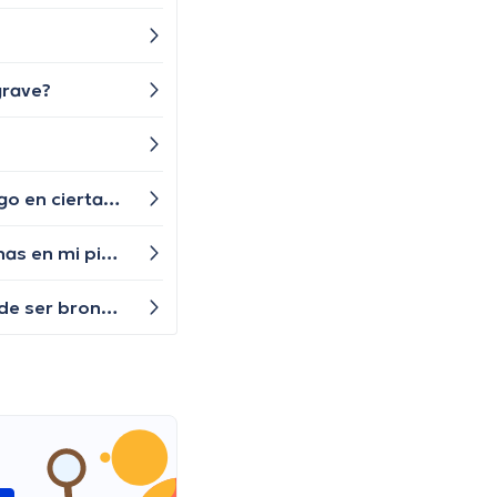
grave?
Buenas noches, siento una especie de hormigueo en mis brazos y manos, especialmente cuando los mantengo en ciertas posiciones. ¿Es algo normal o debería preocuparme?
Qué tipos de señales en la piel podrían indicar que hay algo más serio sucediendo? es que hay algunas manchas en mi piel que no me molestan pero que han estado allí por un tiempo, ¿debería hacer algo al respecto?
Desde hace unos días he estado tosiendo mucho y siento que no puedo respirar bien, me han dicho que puede ser bronquitis, qué es lo que puede causar bronquitis?