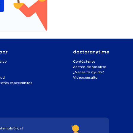
í
por
doctoranytime
dico
Contáctenos
Acerca de nosotros
¿Necesita ayuda?
lud
Videoconsulta
stros especialistas
atemala
Brasil