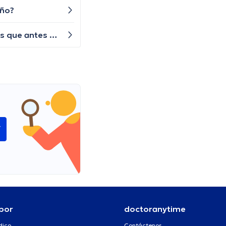
eño?
Por qué siento tanta debilidad muscular en mis brazos y piernas? Últimamente me cuesta trabajo hacer cosas que antes eran muy sencillas como levantar objetos o subir escaleras, y no sé por qué.
í
por
doctoranytime
dico
Contáctenos