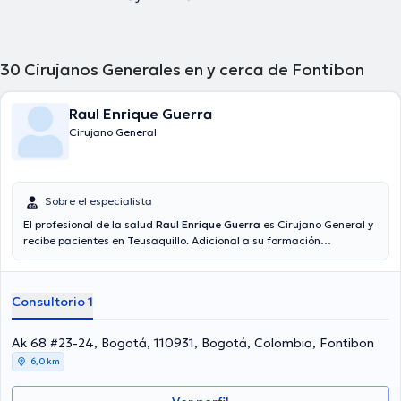
30
Cirujanos Generales en y cerca de Fontibon
Raul Enrique Guerra
Cirujano General
Sobre el especialista
El profesional de la salud
Raul Enrique Guerra
es Cirujano General y
recibe pacientes en Teusaquillo. Adicional a su formación
académica sobresaliente, el doctor tiene varios años de experiencia
en su área de especialidad. El Dr. tiene varios años de experiencia
laboral en su área de especialización. De la misma manera, él se ha
Consultorio 1
desempeñado como miembro de diversas asociaciones médicas.
Raul Enrique Guerra ha contribuido en considerables conferencias
con el ideal de tener una formación continua en su disciplina de
Ak 68 #23-24, Bogotá, 110931, Bogotá, Colombia, Fontibon
especialización y ha difundido importantes ediciones. Finalmente, el
6,0 km
médico puede hablar Español en su consultorio.