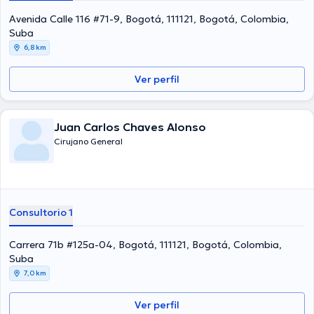
médicas. Jorge Fernando Vargas Velez ha cooperado en
abundantes conferencias con el ideal de tener una formación
Avenida Calle 116 #71-9, Bogotá, 111121, Bogotá, Colombia,
continua en su temática de especialización y ha difundido
Suba
numerosas publicaciones. Español son los lenguajes manejados por
6,8 km
el doctor.
Ver perfil
Juan Carlos Chaves Alonso
Cirujano General
Consultorio 1
Carrera 71b #125a-04, Bogotá, 111121, Bogotá, Colombia,
Suba
7,0 km
Ver perfil