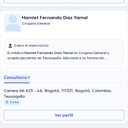
Hamlet Fernando Diaz Yamal
Cirujano General
Sobre el especialista
El médico
Hamlet Fernando Diaz Yamal
es Cirujano General y
acepta pacientes en Teusaquillo. Adicional a su formación
académica sobresaliente, el doctor tiene experiencia en su área de
especialidad. El doctor tiene numerosos años de experiencia laboral
en su campo de estudio. Igualmente, él ha participado como
Consultorio 1
miembro de diversas asociaciones médicas. Hamlet Fernando Diaz
Yamal ha contribuido en abundantes conferencias con miras a
tener una formación continua en su temática de especialización y
Carrera 66 #23 - 46, Bogotá, 111321, Bogotá, Colombia,
ha difundido importantes ediciones. Español es el idioma principal
Teusaquillo
que maneja el Dr.
6,0 km
Ver perfil