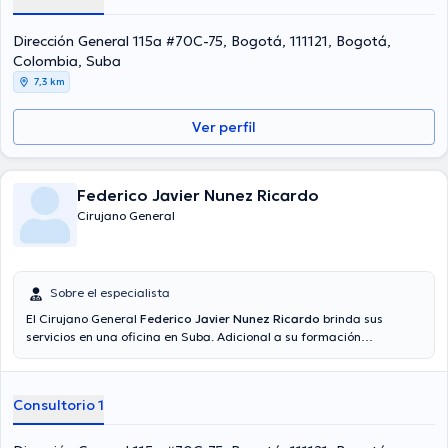
Dirección General 115a #70C-75, Bogotá, 111121, Bogotá,
Colombia, Suba
7,3 km
Ver perfil
Federico Javier Nunez Ricardo
Cirujano General
Sobre el especialista
El Cirujano General
Federico Javier Nunez Ricardo
brinda sus
servicios en una oficina en Suba. Adicional a su formación
académica sobresaliente, el doctor tiene amplios conocimientos en
su área de especialidad. El profesional de la salud tiene numerosos
años de experiencia laboral en su área de experiencia. Del mismo
Consultorio 1
modo, él se ha desempeñado como miembro de diversas
asociaciones médicas. Federico Javier Nunez Ricardo ha cooperado
en múltiples conferencias con el ideal de tener una formación