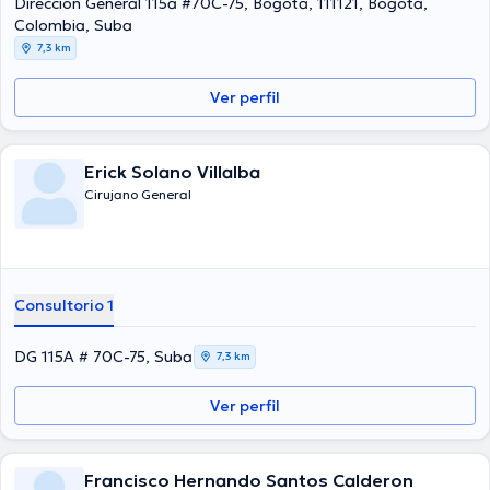
Dirección General 115a #70C-75, Bogotá, 111121, Bogotá,
continua en su temática de especialización y ha publicado diversos
Colombia, Suba
comunicados. Español es el idioma principal usados por el doctor.
7,3 km
Ver perfil
Erick Solano Villalba
Cirujano General
Consultorio 1
DG 115A # 70C-75, Suba
7,3 km
Ver perfil
Francisco Hernando Santos Calderon