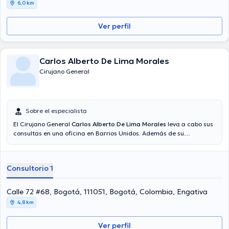
6,0 km
Ver perfil
Carlos Alberto De Lima Morales
Cirujano General
Sobre el especialista
El Cirujano General
Carlos Alberto De Lima Morales
leva a cabo sus
consultas en una oficina en Barrios Unidos. Además de su
formación académica sobresaliente, el doctor tiene varios años de
experiencia en su área de especialidad. El profesional de la salud
cuenta con varios años de experiencia laboral en su campo de
Consultorio 1
estudio. Por otra parte, él se ha desempeñado como miembro de
diversas asociaciones médicas. Carlos Alberto De Lima Morales ha
colaborado en múltiples conferencias con el fin de tener una
Calle 72 #68, Bogotá, 111051, Bogotá, Colombia, Engativa
formación continua en su temática de especialización y ha
4,8 km
compartido importantes publicaciones. Español son los idiomas
usados por el especialista.
Ver perfil