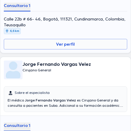
Consultorio 1
Calle 22b # 66- 46, Bogotá, 111321, Cundinamarca, Colombia,
Teusaquillo
6,6 km
Ver perfil
Jorge Fernando Vargas Velez
Cirujano General
Sobre el especialista
El médico
Jorge Fernando Vargas Velez
es Cirujano General y da
consulta a pacientes en Suba. Adicional a su formación académica
sobresaliente, el doctor tiene experiencia en su área de
especialidad. El profesional de la salud cuenta con varios años de
experiencia laboral en su área de especialización. Por otra parte, él
Consultorio 1
se ha desempeñado como miembro de diversas asociaciones