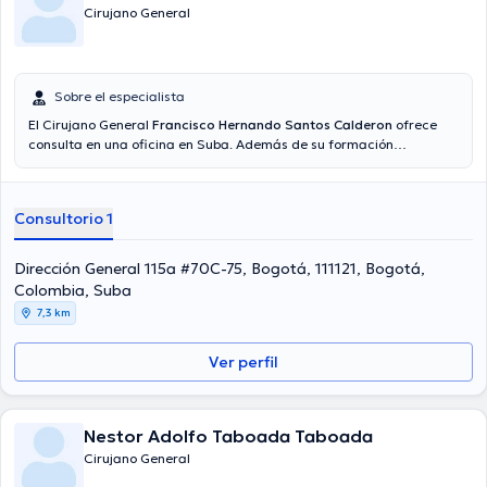
Cirujano General
Sobre el especialista
El Cirujano General
Francisco Hernando Santos Calderon
ofrece
consulta en una oficina en Suba. Además de su formación
académica sobresaliente, el doctor tiene varios años de experiencia
en su área de especialidad. El médico lleva más de años de
experiencia laboral en su área de especialización. Asimismo, él se ha
Consultorio 1
desempeñado como miembro de diversas asociaciones médicas.
Francisco Hernando Santos Calderon ha formado parte en diversas
conferencias con la meta de tener una formación continua en su
Dirección General 115a #70C-75, Bogotá, 111121, Bogotá,
disciplina de especialización y ha compartido numerosas ediciones.
Colombia, Suba
Por último, el Dr. puede hablar Español en su consultorio.
7,3 km
Ver perfil
Nestor Adolfo Taboada Taboada
Cirujano General