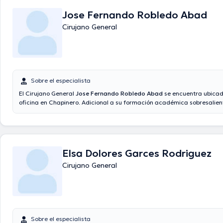
temática de especialización y ha compartido diferentes publicaciones.
Jose Fernando Robledo Abad
lenguajes operados por el especialista.
Cirujano General
Sobre el especialista
El Cirujano General
Jose Fernando Robledo Abad
se encuentra ubicad
oficina en Chapinero. Adicional a su formación académica sobresalient
tiene experiencia en su área de especialidad. El Dr. cuenta con mucho
experiencia laboral en su área de especialización. Por otro lado, él se
como miembro de diversas asociaciones médicas. Jose Fernando Rob
compartido en abundantes conferencias con la intención de tener una
continua en su disciplina de especialización y ha compartido importan
Elsa Dolores Garces Rodriguez
comunicados. Español son los lenguajes manejados por el profesional d
Cirujano General
Sobre el especialista