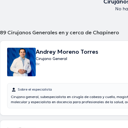
Cirujano
No ha
89
Cirujanos Generales en y cerca de Chapinero
Andrey Moreno Torres
Cirujano General
Dr.
Sobre el especialista
Cirujano general, subespecialista en cirugía de cabeza y cuello, magister en on
molecular y especialista en docencia para profesionales de la salud, actualmente
hago parte del grupo de cirugía de cabeza y cuello del Instituto Nacional de
Cancerología y de la clínica del Country, he participado activamente en la formación
médica y la producción de conocimiento de diferentes facultades de medicina en el
país, enfocado en la cirugía mínimamente invasiva y la cirugía robótica en cabeza y
cuello, actualmente me encuentro terminando un MBA en dirección de empresas en el