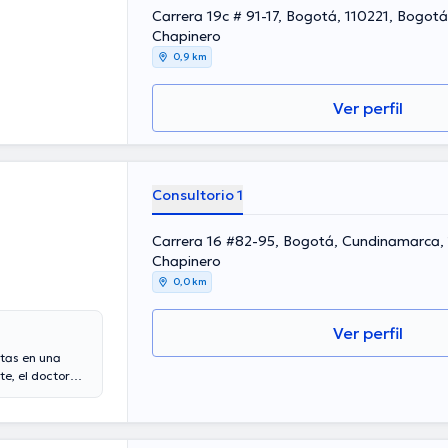
Carrera 19c # 91-17, Bogotá, 110221, Bogot
Chapinero
0,9 km
Ver perfil
Consultorio 1
Carrera 16 #82-95, Bogotá, Cundinamarca, 
Chapinero
0,0 km
Ver perfil
ltas en una
e, el doctor
 posee años de
 desempeñado
ez Rueda ha
 continua en su