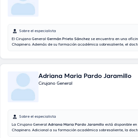
Sobre el especialista
El Cirujano General
Germán Prieto Sánchez
se encuentra en una ofici
Chapinero. Además de su formación académica sobresaliente, el docto
conocimientos en su área de especialidad. El Dr. lleva más de años de 
laboral en su ámbito de estudio. Por otra parte, él se ha desempeña
de diversas asociaciones médicas. Germán Prieto Sánchez ha contribu
considerables conferencias con la intención de tener una formación co
disciplina de especialización y ha compartido diversos comunicados. 
Adriana Maria Pardo Jaramillo
que, el profesional de la salud puede hablar en Español.
Cirujano General
Sobre el especialista
La Cirujano General
Adriana Maria Pardo Jaramillo
está disponible en
Chapinero. Adicional a su formación académica sobresaliente, la docto
años de experiencia en su área de especialidad. La Dra. posee años de