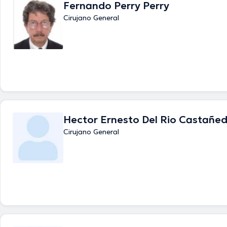
Fernando Perry Perry
Inalde Business School de la Universidad de la Sabana.
Cirujano General
Hector Ernesto Del Rio Castañe
Cirujano General