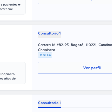
de pacientes en
ora tiene
os de
ticipado como
iguez ha
mación continua
ones. Español
Consultorio 1
Carrera 16 #82-95, Bogotá, 110221, Cundin
Chapinero
0,1 km
Ver perfil
 Chapinero.
ios años de
 experiencia
 como miembro de
 en cuantiosas
campo de
 el idioma
Consultorio 1