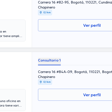
Carrera 16 #82-95, Bogotá, 110221, Cundin
Chapinero
0,1 km
Ver perfil
na en
r tiene amplios
experiencia
do como miembro
ido en
ntinua en su
Cabe resaltar
Consultorio 1
Carrera 16 #84A-09, Bogotá, 110221, Bogo
Chapinero
0,1 km
Ver perfil
 una oficina en
ra tiene varios
 experiencia