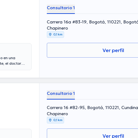
 Español son los
Consultorio 1
Carrera 16a #83-19, Bogotá, 110221, Bogot
Chapinero
0,1 km
Ver perfil
o en una
e, el doctor
s años de
 ha destacados
ledo Abad ha
 formación
tes
Consultorio 1
e la salud.
Carrera 16 #82-95, Bogotá, 110221, Cundin
Chapinero
0,1 km
Ver perfil