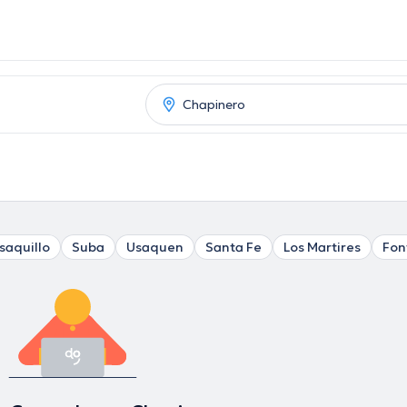
saquillo
Suba
Usaquen
Santa Fe
Los Martires
Fon