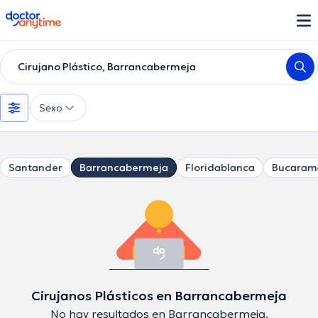
doctoranytime
Cirujano Plástico, Barrancabermeja
Sexo
Santander
Barrancabermeja
Floridablanca
Bucaram
Cirujanos Plásticos en Barrancabermeja
No hay resultados en Barrancabermeja.