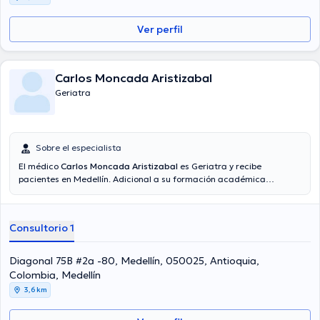
Ver perfil
Carlos Moncada Aristizabal
Geriatra
Sobre el especialista
El médico
Carlos Moncada Aristizabal
es Geriatra y recibe
pacientes en Medellín. Adicional a su formación académica
sobresaliente, el doctor tiene amplios conocimientos en su área de
especialidad. El profesional de la salud posee años de experiencia
laboral en su área de especialización. Incluso, él se ha
Consultorio 1
desempeñado como miembro de diversas asociaciones médicas.
Carlos Moncada Aristizabal ha participado en múltiples
conferencias con el objetivo de tener una formación continua en su
Diagonal 75B #2a -80, Medellín, 050025, Antioquia,
temática de especialización y ha compartido numerosas ediciones.
Colombia, Medellín
Español es el idioma principal hablados por el doctor.
3,6 km