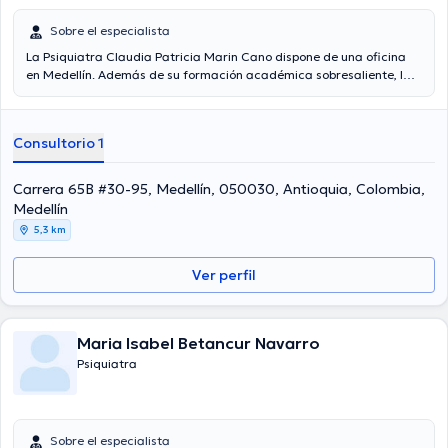
Sobre el especialista
La Psiquiatra Claudia Patricia Marin Cano dispone de una oficina
en Medellín. Además de su formación académica sobresaliente, la
doctora tiene amplios conocimientos en su área de especialidad. La
profesional de la salud posee años de experiencia laboral en su
ámbito de estudio. Del mismo modo, ella se ha destacados como
Consultorio 1
miembro de diversas asociaciones médicas. Claudia Patricia Marin
Cano ha participado en diversas conferencias con la finalidad de
tener una formación continua en su ámbito de especialización y ha
Carrera 65B #30-95, Medellín, 050030, Antioquia, Colombia,
compartido numerosas ediciones. Español es el idioma principal
Medellín
usados por la especialista.
5,3 km
Ver perfil
Maria Isabel Betancur Navarro
Psiquiatra
Sobre el especialista