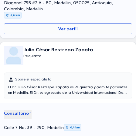
conferencias con la meta de tener una formación continua en su
Diagonal 75B #2 A - 80, Medellín, 050025, Antioquia,
temática de especialización y ha compartido importantes
Colombia, Medellín
comunicados. Cabe resaltar que, la doctora puede hablar en
3,6 km
Español.
Ver perfil
Julio César Restrepo Zapata
Psiquiatra
Sobre el especialista
El Dr.
Julio César Restrepo Zapata
es Psiquiatra y admite pacientes
en Medellín. El Dr. es egresado de la Universidad Internacional De
Valencia Experto Universitario En Inteligenica Emocional y tiene
varios años de experiencia en su área de especialidad. El doctor
tiene varios años de experiencia laboral en su ámbito de estudio.
Consultorio 1
Adicionalmente, él se ha desempeñado como miembro de diversas
asociaciones médicas. Julio César Restrepo Zapata ha cooperado
en cuantiosas conferencias con miras a tener una formación
Calle 7 No. 39 - 290, Medellín
6,4 km
continua en su disciplina de especialización y ha difundido diversos