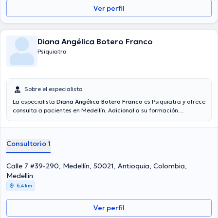
comunicados. Español son los lenguajes manejados por el médico.
Ver perfil
Diana Angélica Botero Franco
Psiquiatra
Sobre el especialista
La especialista
Diana Angélica Botero Franco
es Psiquiatra y ofrece
consulta a pacientes en Medellín. Adicional a su formación
académica sobresaliente, la doctora tiene experiencia en su área
de especialidad. La profesional de la salud cuenta con muchos años
de experiencia laboral en su temática de estudio. Por otro lado, ella
Consultorio 1
se ha desempeñado como miembro de diversas asociaciones
médicas. Diana Angélica Botero Franco ha contribuido en
abundantes conferencias con la intención de lograr tener una
Calle 7 #39-290, Medellín, 50021, Antioquia, Colombia,
formación continua en su campo de especialización y ha publicado
Medellín
diversos artículos. Español son los idiomas usados por la Dra.
6,4 km
Ver perfil