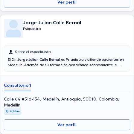
Ver perfil
Jorge Julian Calle Bernal
Psiquiatra
Sobre el especialista
El Dr.
Jorge Julian Calle Bernal
es Psiquiatra y atiende pacientes en
Medellín. Además de su formación académica sobresaliente, el
doctor tiene experiencia en su área de especialidad. El doctor lleva
más de años de experiencia laboral en su ámbito de estudio. Al
igual, él se ha desempeñado como miembro de diversas
Consultorio 1
asociaciones médicas. Jorge Julian Calle Bernal ha formado parte
en innumerables conferencias con la intención de tener una
formación continua en su temática de especialización y ha
Calle 64 #51d-154, Medellín, Antioquia, 50010, Colombia,
anunciado importantes comunicados. Inglés, Español son los
Medellín
idiomas que maneja el profesional de la salud.
6,4 km
Ver perfil