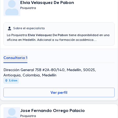
Elvia Velasquez De Pabon
Psiquiatra
Sobre el especialista
La Psiquiatra
Elvia Velasquez De Pabon
tiene disponibilidad en una
oficina en Medellín. Adicional a su formación académica
sobresaliente, la doctora tiene experiencia en su área de
especialidad. La doctora cuenta con muchos años de experiencia
laboral en su campo de estudio. De igual manera, ella se ha
Consultorio 1
destacados como miembro de diversas asociaciones médicas. Elvia
Velasquez De Pabon ha compartido en cuantiosas conferencias con
la intención de lograr tener una formación continua en su ámbito de
Dirección General 75B #2A-80/140, Medellín, 50025,
especialización y ha difundido diversos artículos. Español es el
Antioquia, Colombia, Medellín
idioma principal que maneja la especialista.
3,6 km
Ver perfil
Jose Fernando Orrego Palacio
Psiquiatra