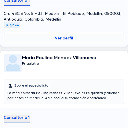
Consultorio 1
Cra 43C #No. 5 – 33, Medellín, El Poblado, Medellin, 050003,
Antioquia, Colombia, Medellín
6,2 km
Ver perfil
Maria Paulina Mendez Villanueva
Psiquiatra
Sobre el especialista
La médico
Maria Paulina Mendez Villanueva
es Psiquiatra y atiende
pacientes en Medellín. Adicional a su formación académica
sobresaliente, la doctora tiene experiencia en su área de
especialidad. La doctora cuenta con muchos años de experiencia
laboral en su área de especialización. Así mismo, ella se ha
Consultorio 1
destacados como miembro de diversas asociaciones médicas.
Maria Paulina Mendez Villanueva ha colaborado en cuantiosas