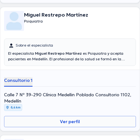
Miguel Restrepo Martínez
Psiquiatra
Sobre el especialista
El especialista
Miguel Restrepo Martínez
es Psiquiatra y acepta
pacientes en Medellín. El profesional de la salud se formó en la
Universidad Ces, Universidad Nacional Autónoma De México y tiene
amplios conocimientos en su área de especialidad. El doctor posee
años de experiencia laboral en su ámbito de estudio.
Consultorio 1
Adicionalmente, él se ha desempeñado como miembro de diversas
asociaciones médicas. Miguel Restrepo Martínez ha contribuido en
incontables conferencias con la meta de tener una formación
Calle 7 Nº 39-290 Clínica Medellin Poblado Consultorio 1102,
continua en su ámbito de especialización y ha difundido diversas
Medellín
ediciones.
6,4 km
Ver perfil