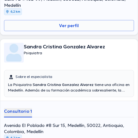
publicado importantes publicaciones. Finalmente, la Dra. puede
Medellín
hablar Español en su consultorio.
6,2 km
Ver perfil
Sandra Cristina Gonzalez Alvarez
Psiquiatra
Sobre el especialista
La Psiquiatra
Sandra Cristina Gonzalez Alvarez
tiene una oficina en
Medellín. Además de su formación académica sobresaliente, la
doctora tiene amplios conocimientos en su área de especialidad. La
doctora cuenta con muchos años de experiencia laboral en su área
de especialización. Inclusive, ella se ha desempeñado como
Consultorio 1
miembro de diversas asociaciones médicas. Sandra Cristina
Gonzalez Alvarez ha formado parte en innumerables conferencias
con miras a tener una formación continua en su temática de
Avenida El Poblado #8 Sur 15, Medellín, 50022, Antioquia,
especialización y ha difundido diversos artículos. La consulta se
Colombia, Medellín
puede llevar a cabo en Español.
6,2 km