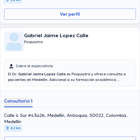
Ver perfil
Gabriel Jaime Lopez Calle
Psiquiatra
Sobre el especialista
El Dr.
Gabriel Jaime Lopez Calle
es Psiquiatra y ofrece consulta a
pacientes en Medellín. Adicional a su formación académica
sobresaliente, el doctor tiene experiencia en su área de
especialidad. El profesional de la salud posee años de experiencia
laboral en su campo de estudio. Al mismo tiempo, él se ha
Consultorio 1
desempeñado como miembro de diversas asociaciones médicas.
Gabriel Jaime Lopez Calle ha contribuido en cuantiosas
conferencias con la finalidad de tener una formación continua en
Calle 4 Sur #43a26, Medellín, Antioquia, 50022, Colombia,
su temática de especialización y ha publicado diferentes
Medellín
comunicados. La consulta se puede hacer en Español.
6,2 km