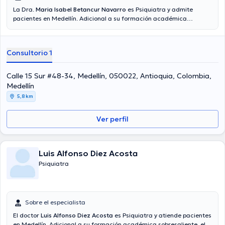
La Dra.
Maria Isabel Betancur Navarro
es Psiquiatra y admite
pacientes en Medellín. Adicional a su formación académica
sobresaliente, la doctora tiene experiencia en su área de
especialidad. La doctora posee años de experiencia laboral en su
disciplina. De la misma manera, ella se ha desempeñado como
Consultorio 1
miembro de diversas asociaciones médicas. Maria Isabel Betancur
Navarro ha cooperado en considerables conferencias con el
objetivo de tener una formación continua en su campo de
Calle 15 Sur #48-34, Medellín, 050022, Antioquia, Colombia,
especialización y ha compartido importantes publicaciones. Español
Medellín
son los idiomas hablados por la doctora.
5,8 km
Ver perfil
Luis Alfonso Diez Acosta
Psiquiatra
Sobre el especialista
El doctor
Luis Alfonso Diez Acosta
es Psiquiatra y atiende pacientes
en Medellín. Adicional a su formación académica sobresaliente, el