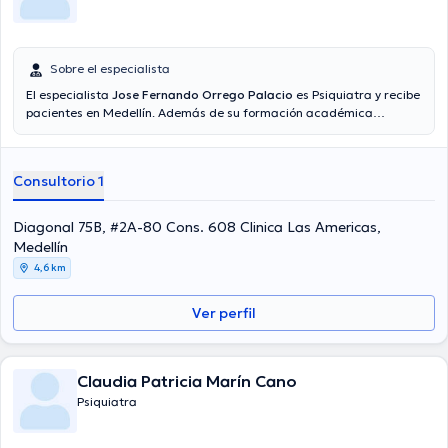
Sobre el especialista
El especialista
Jose Fernando Orrego Palacio
es Psiquiatra y recibe
pacientes en Medellín. Además de su formación académica
sobresaliente, el doctor tiene amplios conocimientos en su área de
especialidad. El médico posee años de experiencia laboral en su
temática de estudio. Del mismo modo, él se ha desempeñado como
Consultorio 1
miembro de diversas asociaciones médicas. Jose Fernando Orrego
Palacio ha participado en abundantes conferencias con el ideal de
tener una formación continua en su temática de especialización y
Diagonal 75B, #2A-80 Cons. 608 Clinica Las Americas,
ha difundido diferentes artículos. Por último, el especialista puede
Medellín
hablar Español en su consultorio.
4,6 km
Ver perfil
Claudia Patricia Marín Cano
Psiquiatra