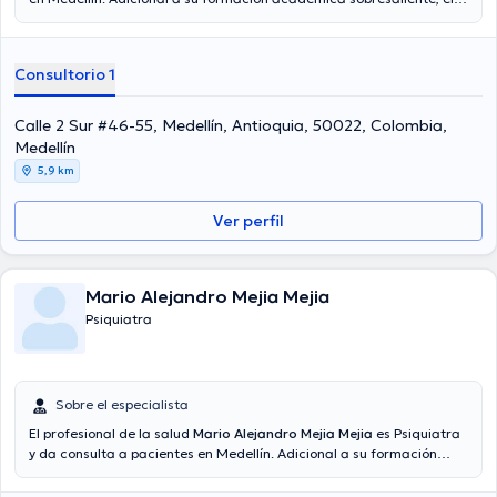
doctor tiene varios años de experiencia en su área de especialidad.
El Dr. cuenta con varios años de experiencia laboral en su disciplina.
De igual manera, él se ha desempeñado como miembro de diversas
Consultorio 1
asociaciones médicas. Luis Alfonso Diez Acosta ha compartido en
considerables conferencias con el objetivo de tener una formación
continua en su ámbito de especialización y ha anunciado
Calle 2 Sur #46-55, Medellín, Antioquia, 50022, Colombia,
importantes comunicados. La consulta se puede realizar en Español.
Medellín
5,9 km
Ver perfil
Mario Alejandro Mejia Mejia
Psiquiatra
Sobre el especialista
El profesional de la salud
Mario Alejandro Mejia Mejia
es Psiquiatra
y da consulta a pacientes en Medellín. Adicional a su formación
académica sobresaliente, el doctor tiene experiencia en su área de
especialidad. El doctor cuenta con muchos años de experiencia