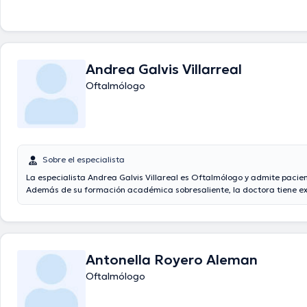
Andrea Galvis Villarreal
Oftalmólogo
Sobre el especialista
La especialista Andrea Galvis Villareal es Oftalmólogo y admite pacien
Además de su formación académica sobresaliente, la doctora tiene ex
área de especialidad. La doctora tiene varios años de experiencia labo
temática de estudio. Incluso, ella ha participado como miembro de div
asociaciones médicas. Andrea Galvis Villareal ha cooperado en consid
conferencias con la finalidad de tener una formación continua en su 
especialización y ha anunciado diferentes comunicados. Español es el
Antonella Royero Aleman
principal usados por la doctora.
Oftalmólogo