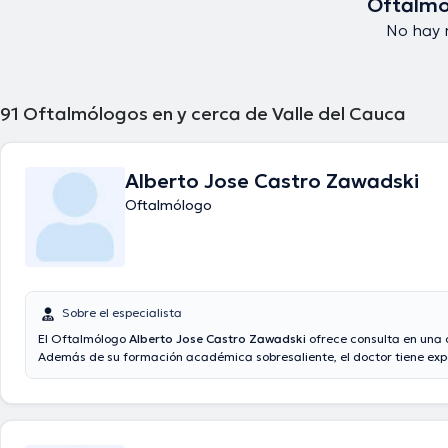
Oftalmó
No hay r
91
Oftalmólogos en y cerca de Valle del Cauca
Alberto Jose Castro Zawadski
Oftalmólogo
Sobre el especialista
El Oftalmólogo
Alberto Jose Castro Zawadski
ofrece consulta en una o
Además de su formación académica sobresaliente, el doctor tiene exp
área de especialidad. El médico lleva más de años de experiencia labo
de especialización. Adicionalmente, él se ha desempeñado como miem
asociaciones médicas. Alberto Jose Castro Zawadski ha participado en
conferencias con la finalidad de tener una formación continua en su di
especialización y ha difundido diferentes comunicados. Español son lo