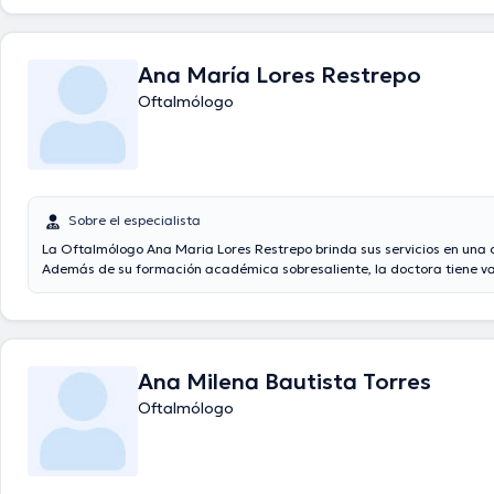
Ana María Lores Restrepo
Oftalmólogo
Sobre el especialista
La Oftalmólogo Ana Maria Lores Restrepo brinda sus servicios en una of
Además de su formación académica sobresaliente, la doctora tiene va
experiencia en su área de especialidad. La Dra. posee años de experien
su campo de estudio. De igual manera, ella ha participado como miem
asociaciones médicas. Ana Maria Lores Restrepo ha participado en cu
conferencias con el ideal de tener una formación continua en su camp
especialización y ha compartido numerosas ediciones. Español son los
Ana Milena Bautista Torres
habla la profesional de la salud.
Oftalmólogo