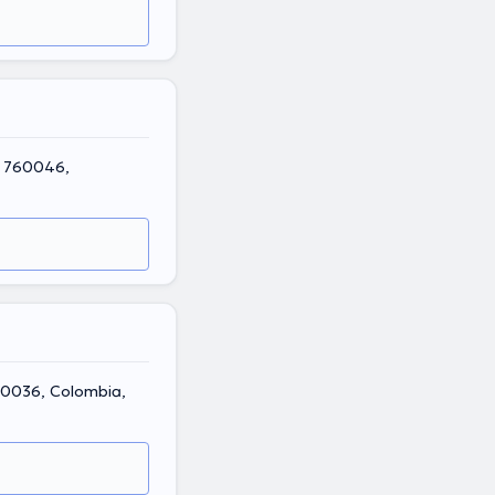
a, 760046,
760036, Colombia,