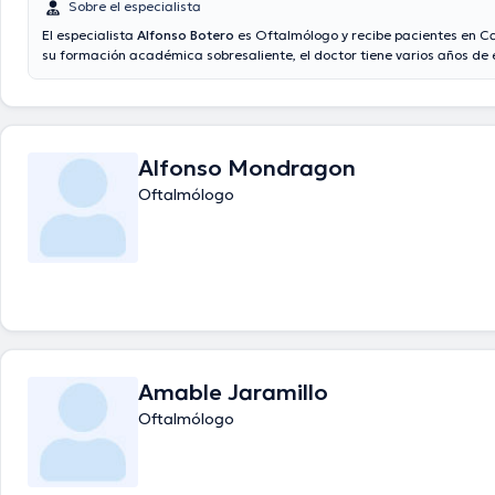
Sobre el especialista
El especialista
Alfonso Botero
es Oftalmólogo y recibe pacientes en Cal
su formación académica sobresaliente, el doctor tiene varios años de 
su área de especialidad. El doctor posee años de experiencia laboral 
estudio. Inclusive, él ha participado como miembro de diversas asocia
Alfonso Botero ha cooperado en abundantes conferencias con el objeti
formación continua en su ámbito de especialización y ha publicado dif
publicaciones. Para finalizar, el doctor puede hablar en Español.
Alfonso Mondragon
Oftalmólogo
Amable Jaramillo
Oftalmólogo