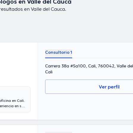
logos en Valle del Cauca
esultados en Valle del Cauca.
Consultorio 1
Carrera 38a #5a100, Cali, 760042, Valle de
Cali
Ver perfil
ficina en Cali.
eriencia en su
ral en su área
bro de diversas
 múltiples
sciplina de
s idiomas