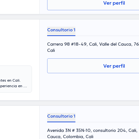
Ver perfil
Consultorio 1
Carrera 98 #18-49, Cali, Valle del Cauca, 
Cali
Ver perfil
tes en Cali.
periencia en su
ral en su
ersas
erables
ámbito de
 idioma
Consultorio 1
Avenida 3N # 35N-10, consultorio 204, Cali,
Cauca, Colombia, Cali