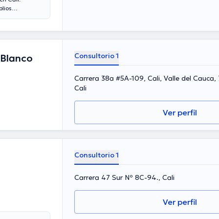
lios
 de experiencia
sempeñado como
laborado en
en su disciplina
realizar en
Consultorio 1
 Blanco
Carrera 38a #5A-109, Cali, Valle del Cauca
Cali
Ver perfil
Consultorio 1
Carrera 47 Sur Nº 8C-94., Cali
Ver perfil