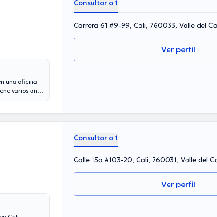
Consultorio 1
Carrera 61 #9-99, Cali, 760033, Valle del C
Ver perfil
en una oficina
iene varios años
os de
ticipado como
o ha
 continua en su
último, el
Consultorio 1
Calle 15a #103-20, Cali, 760031, Valle del C
Ver perfil
en Cali.