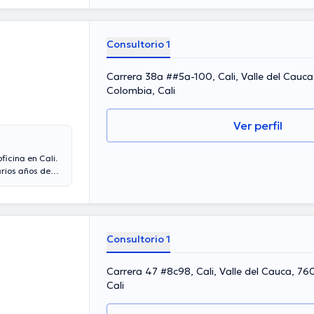
Consultorio 1
Carrera 38a ##5a-100, Cali, Valle del Cauc
Colombia, Cali
Ver perfil
icina en Cali.
rios años de
cia laboral en
bro de diversas
antiosas
o de
 idiomas que
Consultorio 1
Carrera 47 #8c98, Cali, Valle del Cauca, 7
Cali