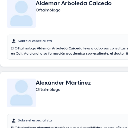
Aldemar Arboleda Caicedo
usados por el Dr.
Oftalmólogo
Sobre el especialista
El Oftalmólogo
Aldemar Arboleda Caicedo
leva a cabo sus consultas 
en Cali. Adicional a su formación académica sobresaliente, el doctor t
de experiencia en su área de especialidad. El Dr. cuenta con varios añ
experiencia laboral en su ámbito de estudio. De igual forma, él ha par
miembro de diversas asociaciones médicas. Aldemar Arboleda Caiced
compartido en diversas conferencias con el fin de tener una formación
temática de especialización y ha publicado importantes ediciones. Por 
Alexander Martínez
especialista puede hablar Español en su consultorio.
Oftalmólogo
Sobre el especialista
El Oftalmólogo
Alexander Martínez
tiene disponibilidad en una oficina 