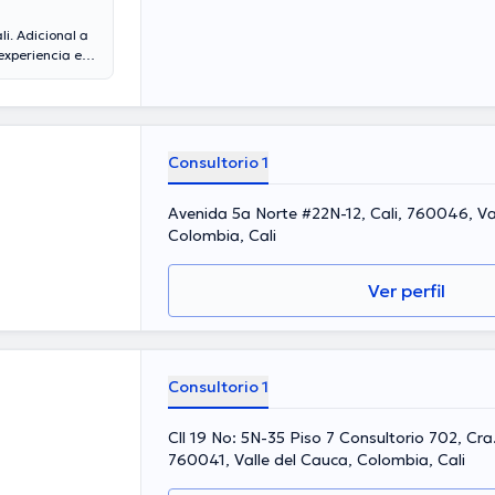
i. Adicional a
experiencia en
en su ámbito de
ciones médicas.
vo de tener una
erentes
Consultorio 1
Avenida 5a Norte #22N-12, Cali, 760046, Va
Colombia, Cali
Ver perfil
Consultorio 1
Cll 19 No: 5N-35 Piso 7 Consultorio 702, Cra.
760041, Valle del Cauca, Colombia, Cali