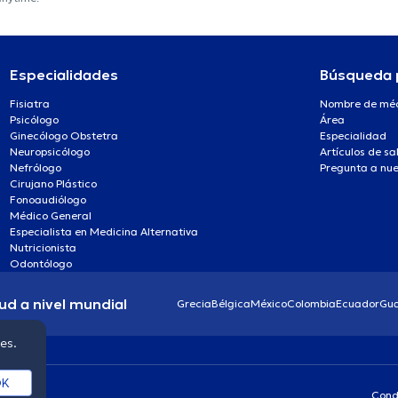
Especialidades
Búsqueda 
Fisiatra
Nombre de mé
Psicólogo
Área
Ginecólogo Obstetra
Especialidad
Neuropsicólogo
Artículos de sa
Nefrólogo
Pregunta a nue
Cirujano Plástico
Fonoaudiólogo
Médico General
Especialista en Medicina Alternativa
Nutricionista
Odontólogo
ud a nivel mundial
Grecia
Bélgica
México
Colombia
Ecuador
Gu
ies.
K
Cond