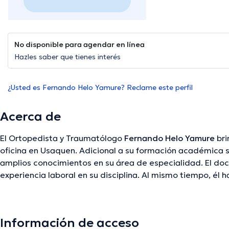
No disponible para agendar en línea
Hazles saber que tienes interés
¿Usted es Fernando Helo Yamure? Reclame este perfil
Acerca de
El Ortopedista y Traumatólogo
Fernando Helo Yamure
bri
oficina en Usaquen. Adicional a su formación académica s
amplios conocimientos en su área de especialidad. El do
experiencia laboral en su disciplina. Al mismo tiempo, é
de diversas asociaciones médicas. Fernando Helo Yamur
incontables conferencias con el ideal de tener una forma
de especialización y ha difundido numerosos comunicados.
Información de acceso
la salud puede hablar Español en su consultorio.