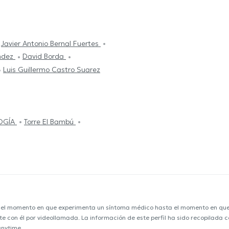
Javier Antonio Bernal Fuertes
ández
David Borda
Luis Guillermo Castro Suarez
OGÍA
Torre El Bambú
e el momento en que experimenta un síntoma médico hasta el momento en que s
nte con él por videollamada. La información de este perfil ha sido recopilada
anytime.