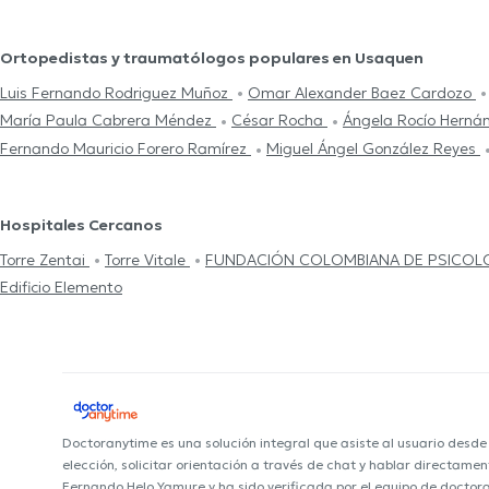
Ortopedistas y traumatólogos populares en Usaquen
Luis Fernando Rodriguez Muñoz
Omar Alexander Baez Cardozo
María Paula Cabrera Méndez
César Rocha
Ángela Rocío Hern
Fernando Mauricio Forero Ramírez
Miguel Ángel González Reyes
Hospitales Cercanos
Torre Zentai
Torre Vitale
FUNDACIÓN COLOMBIANA DE PSICOL
Edificio Elemento
Doctoranytime es una solución integral que asiste al usuario desd
elección, solicitar orientación a través de chat y hablar directame
Fernando Helo Yamure y ha sido verificada por el equipo de doctor