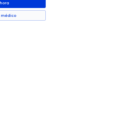
ahora
n médico