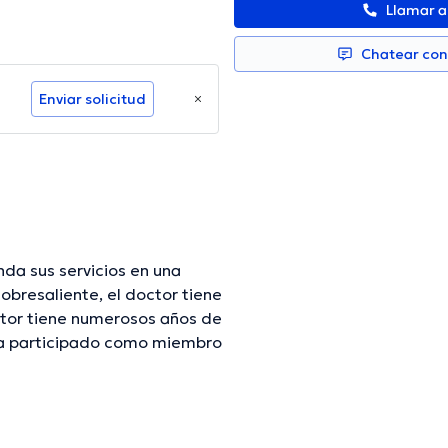
Llamar 
Chatear co
Enviar solicitud
nda sus servicios en una
obresaliente, el doctor tiene
ctor tiene numerosos años de
l ha participado como miembro
e ha colaborado en
ción continua en su temática
 Por último, el profesional de