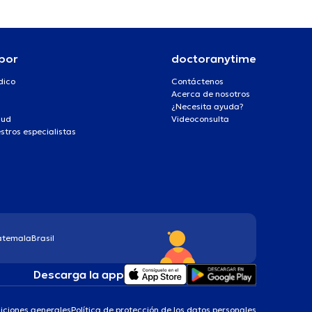
por
doctoranytime
dico
Contáctenos
Acerca de nosotros
¿Necesita ayuda?
lud
Videoconsulta
stros especialistas
atemala
Brasil
Descarga la app
iciones generales
Política de protección de los datos personales