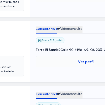
con muy buenas
ocimientos en
iquiatría en
e individuales,
cia, y en
Videoconsulta
Consultorio 1
Torre El Bambú
Torre El Bambú
Calle 90 #19a-49. Of. 203,
Ver perfil
 Usaquen.
ecio de la
0000.
Videoconsulta
Consultorio 1