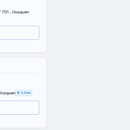
f 701., Usaquen
 Usaquen
5,0 km