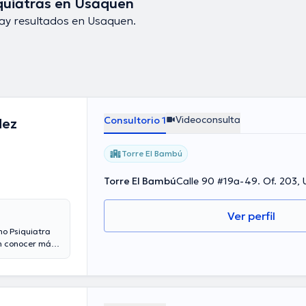
quiatras en Usaquen
ay resultados en Usaquen.
Videoconsulta
Consultorio 1
dez
Torre El Bambú
Torre El Bambú
Calle 90 #19a-49. Of. 203,
Ver perfil
mo Psiquiatra
en conocer más
iante consulta
na Miranda