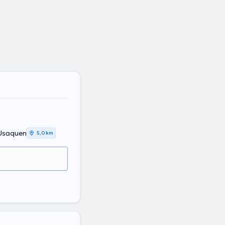
 Usaquen
5,0 km