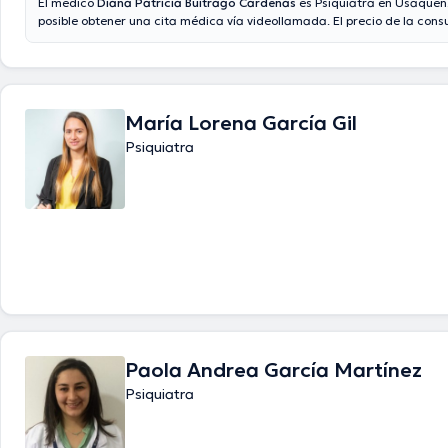
El médico
Diana Patricia Buitrago Cárdenas
es Psiquiatra en Usaquen
posible obtener una cita médica vía videollamada. El precio de la consu
médico Diana Patricia Buitrago Cárdenas es de $250000. En su consu
todo lo relacionado con Depresión, Tratamiento para esquizofrenia.
María Lorena García Gil
Psiquiatra
Paola Andrea García Martínez
Psiquiatra