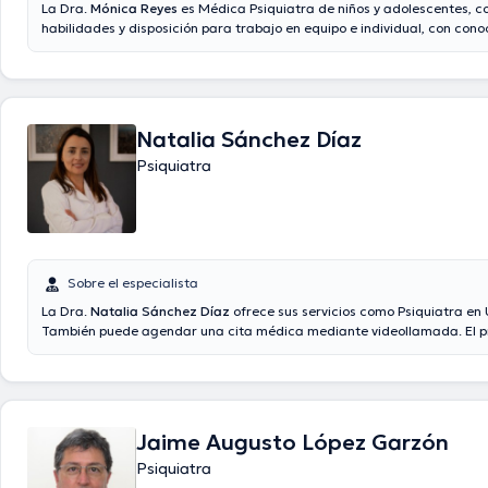
La Dra.
Mónica Reyes
es Médica Psiquiatra de niños y adolescentes, 
habilidades y disposición para trabajo en equipo e individual, con con
psicofarmacología, entrevista clínica, diagnóstico y tratamiento de ps
urgencias, consulta externa y hospitalización, intervenciones grupales 
con calidad humana y profesional, proactiva, con habilidades en docen
actualización permanente.
Natalia Sánchez Díaz
Psiquiatra
Sobre el especialista
La Dra.
Natalia Sánchez Díaz
ofrece sus servicios como Psiquiatra en
También puede agendar una cita médica mediante videollamada. El pr
consulta con la médico especialista Natalia Sánchez Díaz es de $20
Jaime Augusto López Garzón
Psiquiatra