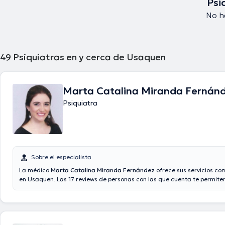
Psi
No h
49
Psiquiatras en y cerca de Usaquen
Marta Catalina Miranda Fernán
Psiquiatra
Sobre el especialista
La médico
Marta Catalina Miranda Fernández
ofrece sus servicios co
en Usaquen. Las 17 reviews de personas con las que cuenta te permit
acerca de ella. También es posible agendar una consulta médica med
mediante video. El precio de la consulta con la doctora Marta Catali
Fernández es de $200000.