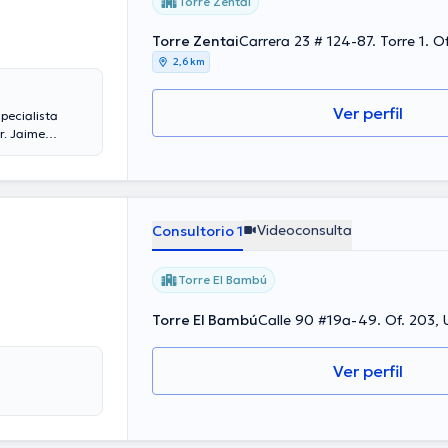
Torre Zentai
Torre Zentai
Carrera 23 # 124-87. Torre 1. O
2,6 km
Ver perfil
pecialista
r. Jaime
s ofrecidos en
Videoconsulta
Consultorio 1
Torre El Bambú
Torre El Bambú
Calle 90 #19a-49. Of. 203,
Ver perfil