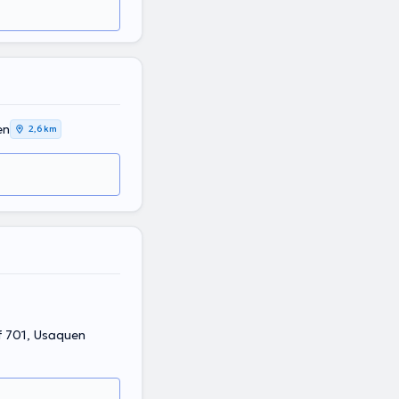
en
2,6 km
Of 701, Usaquen