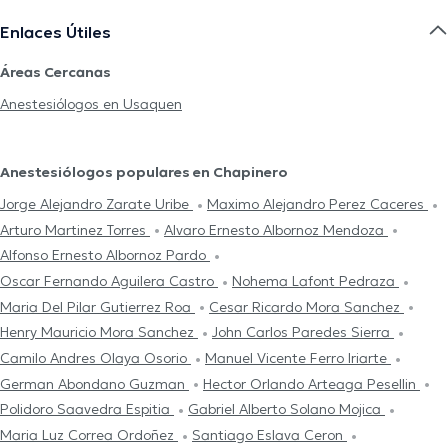
Enlaces Útiles
Áreas Cercanas
Anestesiólogos en Usaquen
Anestesiólogos populares en Chapinero
Jorge Alejandro Zarate Uribe
Maximo Alejandro Perez Caceres
Arturo Martinez Torres
Alvaro Ernesto Albornoz Mendoza
Alfonso Ernesto Albornoz Pardo
Oscar Fernando Aguilera Castro
Nohema Lafont Pedraza
Maria Del Pilar Gutierrez Roa
Cesar Ricardo Mora Sanchez
Henry Mauricio Mora Sanchez
John Carlos Paredes Sierra
Camilo Andres Olaya Osorio
Manuel Vicente Ferro Iriarte
German Abondano Guzman
Hector Orlando Arteaga Pesellin
Polidoro Saavedra Espitia
Gabriel Alberto Solano Mojica
Maria Luz Correa Ordoñez
Santiago Eslava Ceron