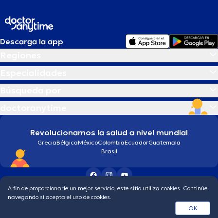
Descarga la app
Regiones
Especialidades
Búsqueda por
doctoranytime
Revolucionamos la salud a nivel mundial
Grecia
Bélgica
México
Colombia
Ecuador
Guatemala
Brasil
A fin de proporcionarle un mejor servicio, este sitio utiliza cookies. Continúe
Condiciones generales
Política de protección de los datos personales
navegando si acepta el uso de cookies.
© 2026 doctoranytime
OK