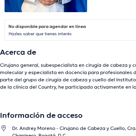
No disponible para agendar en línea
Hazles saber que tienes interés
Acerca de
Cirujano general, subespecialista en cirugía de cabeza y cuello, 
molecular y especialista en docencia para profesionales de la salud, ac
parte del grupo de cirugía de cabeza y cuello del Instituto Nacional de Cancerología 
de la clínica del Country, he participado activamente en la formación médica y la
producción de conocimiento de diferentes facultades de medicina en el país, enfocado
en la cirugía mínimamente invasiva y la cirugía robótica en cabeza y cuello, actualmente
me encuentro terminando un MBA en dirección de empresas en el Inalde Business
Información de acceso
School de la Universidad de la Sabana.
Dr. Andrey Moreno - Cirujano de Cabeza y Cuello, Cr
Chapinero, Bogotá, D.C.
La descripción fue editada por el equipo de doctoranytime, con base en infor