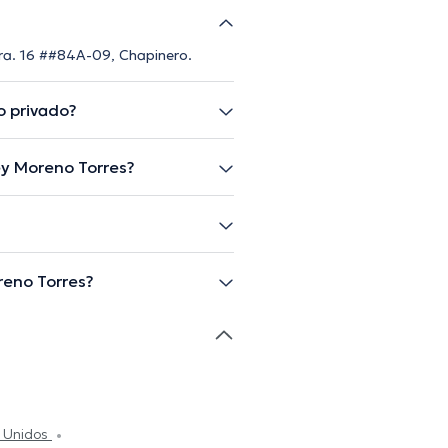
Cra. 16 ##84A-09, Chapinero.
o privado?
ey Moreno Torres?
reno Torres?
s Unidos