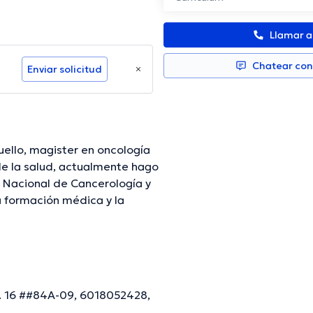
Llamar 
Chatear co
Enviar solicitud
magister en oncología
tualmente hago
y
a. 16 ##84A-09, 6018052428,
mación verificada.