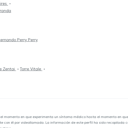
tires
Aranda
ernando Perry Perry
re Zentai
Torre Vitale
e el momento en que experimenta un síntoma médico hasta el momento en que s
nte con él por videollamada. La información de este perfil ha sido recopilada