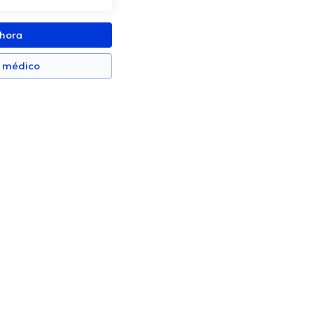
ahora
n médico