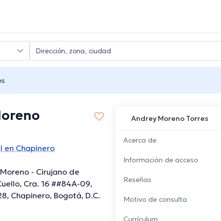
es
Moreno
Andrey Moreno Torres
Acerca de
l en Chapinero
Información de acceso
 Moreno - Cirujano de
Reseñas
uello, Cra. 16 ##84A-09,
, Chapinero, Bogotá, D.C.
Motivo de consulta
Currículum