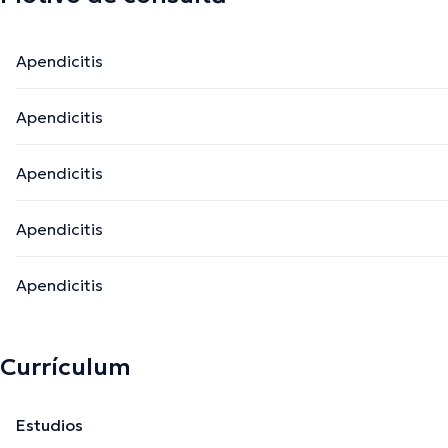
Apendicitis
Apendicitis
Apendicitis
Apendicitis
Apendicitis
Currículum
Estudios