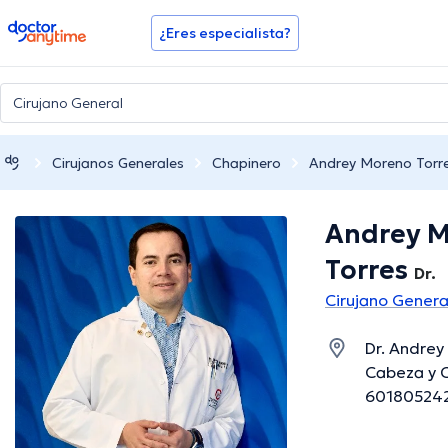
doctoranytime
¿Eres especialista?
Cirujanos Generales
Chapinero
Andrey Moreno Torr
Andrey 
Torres
Dr.
Cirujano Genera
Dr. Andrey
Cabeza y C
6018052428