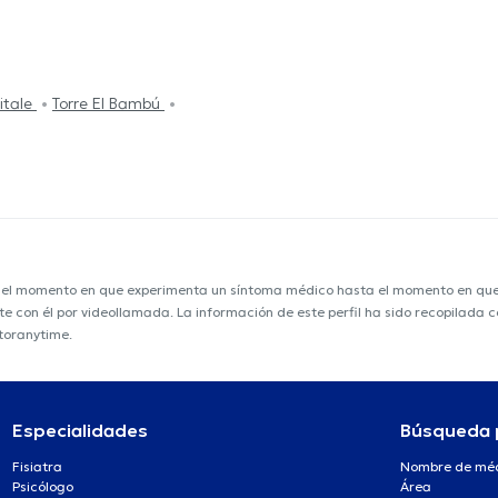
Vitale
Torre El Bambú
e el momento en que experimenta un síntoma médico hasta el momento en que s
nte con él por videollamada. La información de este perfil ha sido recopilada
ctoranytime.
Especialidades
Búsqueda 
Fisiatra
Nombre de mé
Psicólogo
Área