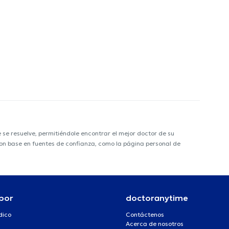
e resuelve, permitiéndole encontrar el mejor doctor de su
 con base en fuentes de confianza, como la página personal de
por
doctoranytime
dico
Contáctenos
Acerca de nosotros