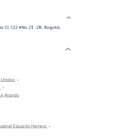
es Cl. 122 #No 23 -28, Bogotá,
s Unidos
n
te Aranda
abriel Eduardo Herrera