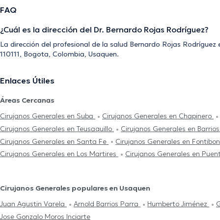
FAQ
¿Cuál es la dirección del Dr. Bernardo Rojas Rodríguez?
La dirección del profesional de la salud Bernardo Rojas Rodríguez 
110111, Bogota, Colombia, Usaquen.
Enlaces Útiles
Áreas Cercanas
Cirujanos Generales en Suba
Cirujanos Generales en Chapinero
Cirujanos Generales en Teusaquillo
Cirujanos Generales en Barrio
Cirujanos Generales en Santa Fe
Cirujanos Generales en Fontibo
Cirujanos Generales en Los Martires
Cirujanos Generales en Puen
Cirujanos Generales populares en Usaquen
Juan Agustin Varela
Arnold Barrios Parra
Humberto Jiménez
G
Jose Gonzalo Moros Inciarte