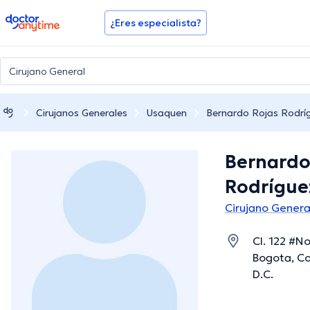
doctoranytime
¿Eres especialista?
Cirujanos Generales
Usaquen
Bernardo Rojas Rodrí
Bernardo
Rodrígue
Cirujano Gener
Cl. 122 #No
Bogota, Co
D.C.