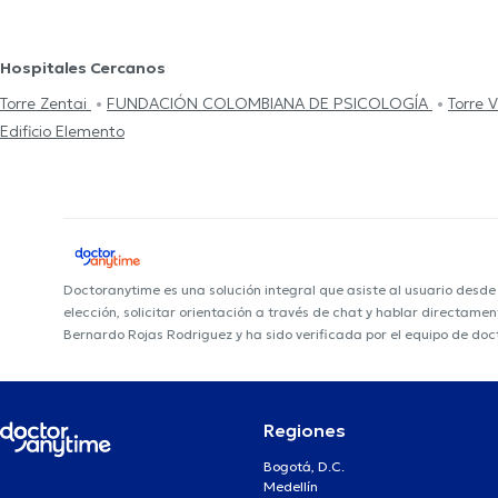
Hospitales Cercanos
Torre Zentai
FUNDACIÓN COLOMBIANA DE PSICOLOGÍA
Torre 
Edificio Elemento
Doctoranytime es una solución integral que asiste al usuario desd
elección, solicitar orientación a través de chat y hablar directame
Bernardo Rojas Rodriguez y ha sido verificada por el equipo de do
Regiones
Bogotá, D.C.
Medellín