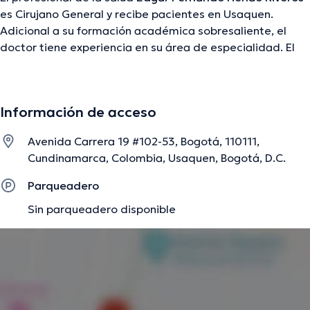
es Cirujano General y recibe pacientes en Usaquen.
Adicional a su formación académica sobresaliente, el
doctor tiene experiencia en su área de especialidad. El
médico lleva más de años de experiencia laboral en su
área de especialización. Así mismo, él ha participado
como miembro de diversas asociaciones médicas. Edgar
Información de acceso
Fernando Henao Riveros ha participado en innumerables
conferencias con la intención de lograr tener una
Avenida Carrera 19 #102-53, Bogotá, 110111,
formación continua en su temática de especialización y
Cundinamarca, Colombia, Usaquen, Bogotá, D.C.
ha anunciado diferentes artículos. Para finalizar, el
profesional de la salud puede hablar en Español.
Parqueadero
Sin parqueadero disponible
La descripción fue editada por el equipo de doctoranytime, con base en
información verificada.