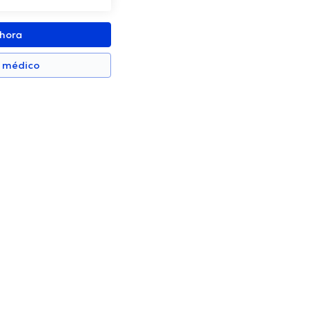
ahora
n médico