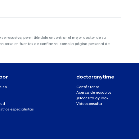
e resuelve, permitiéndole encontrar el mejor doctor de su
 con base en fuentes de confianza, como la página personal de
por
doctoranytime
dico
Contáctenos
Acerca de nosotros
¿Necesita ayuda?
lud
Videoconsulta
stros especialistas