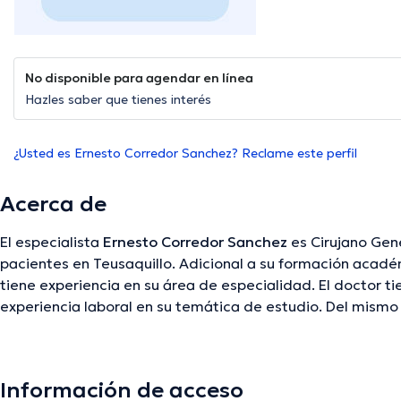
No disponible para agendar en línea
Hazles saber que tienes interés
¿Usted es Ernesto Corredor Sanchez? Reclame este perfil
Acerca de
El especialista
Ernesto Corredor Sanchez
es Cirujano Gene
pacientes en Teusaquillo. Adicional a su formación acadé
tiene experiencia en su área de especialidad. El doctor 
experiencia laboral en su temática de estudio. Del mismo
como miembro de diversas asociaciones médicas. Ernest
cooperado en considerables conferencias con la finalida
continua en su disciplina de especialización y ha comparti
Información de acceso
consulta se puede llevar a cabo en Español.