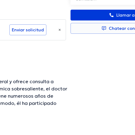
Llamar 
Chatear co
Enviar solicitud
ral y ofrece consulta a
mica sobresaliente, el doctor
tiene numerosos años de
 modo, él ha participado
o Corredor Sanchez ha
d de tener una formación
do diversas ediciones. La