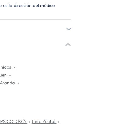
 es la dirección del médico
Unidos
quen
e Aranda
 PSICOLOGÍA
Torre Zentai