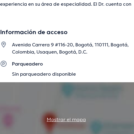
experiencia en su área de especialidad. El Dr. cuenta con
muchos años de experiencia laboral en su área de
especialización. De igual forma, él ha participado como
miembro de diversas asociaciones médicas. Gamal
Información de acceso
Zayed Hernandez ha participado en diversas
conferencias con miras a tener una formación continua en
Avenida Carrera 9 #116-20, Bogotá, 110111, Bogotá,
su temática de especialización y ha publicado diversos
Colombia, Usaquen, Bogotá, D.C.
comunicados. Es importante resaltar que, el especialista
puede hablar en Español.
Parqueadero
Sin parqueadero disponible
La descripción fue editada por el equipo de doctoranytime, con base en
información verificada.
Mostrar el mapa