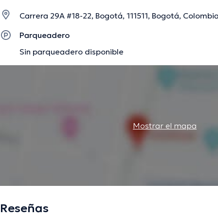
Carrera 29A #18-22, Bogotá, 111511, Bogotá, Colombia
La descripción fue editada por el equipo de doctoranytime, con base en infor
Parqueadero
Sin parqueadero disponible
Mostrar el mapa
Reseñas