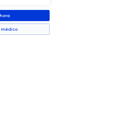
ahora
n médico