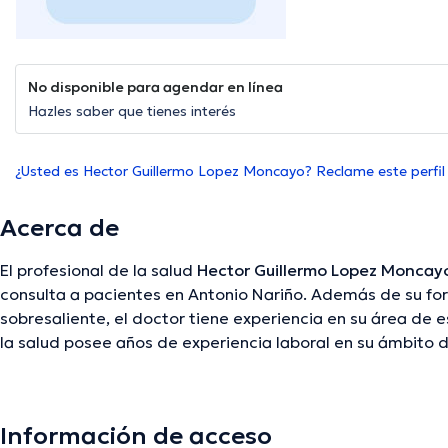
No disponible para agendar en línea
Hazles saber que tienes interés
¿Usted es Hector Guillermo Lopez Moncayo? Reclame este perfil
Acerca de
El profesional de la salud
Hector Guillermo Lopez Moncay
consulta a pacientes en Antonio Nariño. Además de su f
sobresaliente, el doctor tiene experiencia en su área de e
la salud posee años de experiencia laboral en su ámbito 
manera, él se ha destacados como miembro de diversas 
Guillermo Lopez Moncayo ha compartido en diversas conf
una formación continua en su temática de especialización
Información de acceso
artículos. Cabe subrayar que, el Dr. puede hablar en Españ