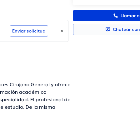
Llamar 
Chatear co
Enviar solicitud
o
es Cirujano General y ofrece
ormación académica
specialidad. El profesional de
de estudio. De la misma
asociaciones médicas. Hector
erencias con la meta de tener
 y ha difundido diversos
ol.