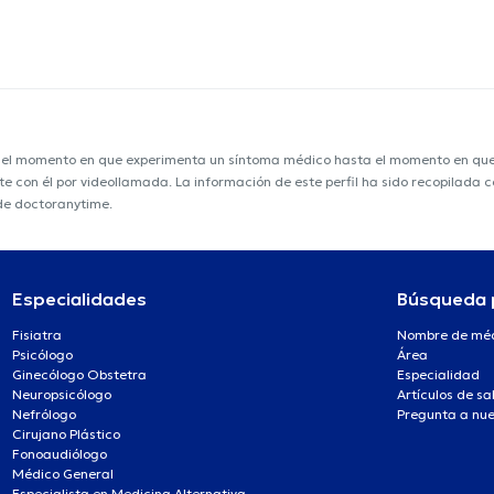
e el momento en que experimenta un síntoma médico hasta el momento en que s
nte con él por videollamada. La información de este perfil ha sido recopilada
 de doctoranytime.
Especialidades
Búsqueda 
Fisiatra
Nombre de mé
Psicólogo
Área
Ginecólogo Obstetra
Especialidad
Neuropsicólogo
Artículos de sa
Nefrólogo
Pregunta a nue
Cirujano Plástico
Fonoaudiólogo
Médico General
Especialista en Medicina Alternativa