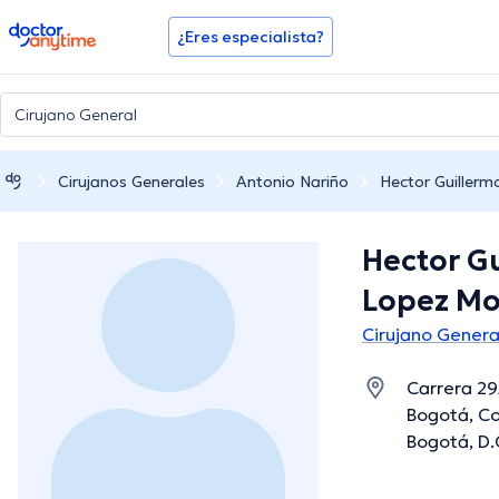
doctoranytime
¿Eres especialista?
Cirujanos Generales
Antonio Nariño
Hector Guiller
Hector G
Lopez M
Cirujano Genera
Carrera 29
Bogotá, Co
Bogotá, D.