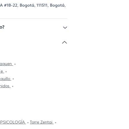
9A #18-22, Bogotá, 111511, Bogotá,
o?
Usaquen
Fe
quillo
Unidos
 PSICOLOGÍA
Torre Zentai