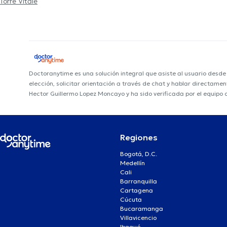
Torre Vitale
Doctoranytime es una solución integral que asiste al usuario desd
elección, solicitar orientación a través de chat y hablar directame
Hector Guillermo Lopez Moncayo y ha sido verificada por el equipo
Regiones
Bogotá, D.C.
Medellín
Cali
Barranquilla
Cartagena
Cúcuta
Bucaramanga
Villavicencio
Ibagué