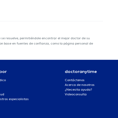
e resuelve, permitiéndole encontrar el mejor doctor de su
 con base en fuentes de confianza, como la página personal de
por
doctoranytime
dico
Contáctenos
Acerca de nosotros
¿Necesita ayuda?
lud
Videoconsulta
stros especialistas