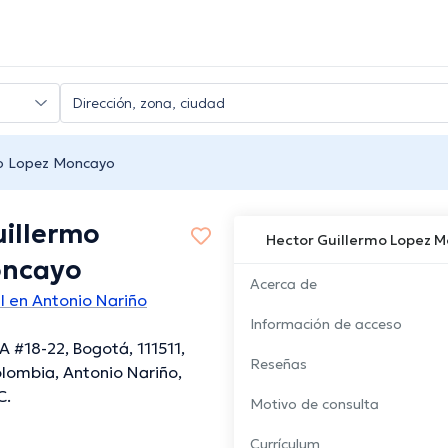
mo Lopez Moncayo
uillermo
Hector Guillermo Lopez 
oncayo
Acerca de
l en Antonio Nariño
Información de acceso
A #18-22, Bogotá, 111511,
Reseñas
lombia, Antonio Nariño,
C.
Motivo de consulta
Currículum