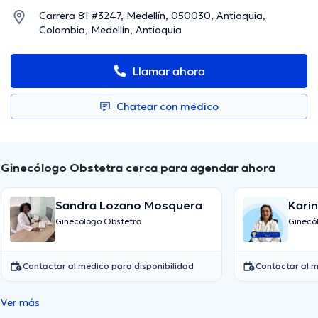
Carrera 81 #3247, Medellín, 050030, Antioquia,
Colombia, Medellín, Antioquia
Llamar ahora
Chatear con médico
Ginecólogo Obstetra cerca para agendar ahora
Sandra Lozano Mosquera
Kari
Ginecólogo Obstetra
Ginecó
Contactar al médico para disponibilidad
Contactar al m
Ver más