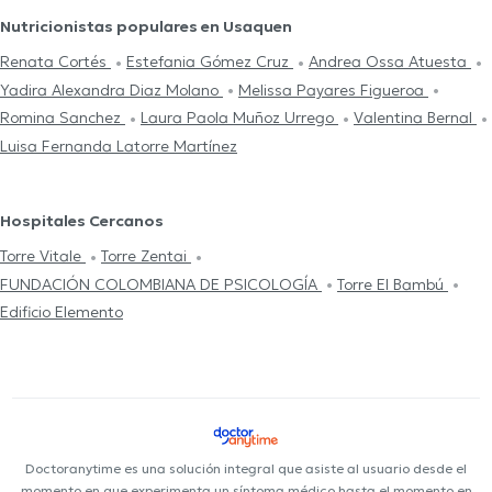
Nutricionistas populares en Usaquen
Renata Cortés
Estefania Gómez Cruz
Andrea Ossa Atuesta
Yadira Alexandra Diaz Molano
Melissa Payares Figueroa
Romina Sanchez
Laura Paola Muñoz Urrego
Valentina Bernal
Luisa Fernanda Latorre Martínez
Hospitales Cercanos
Torre Vitale
Torre Zentai
FUNDACIÓN COLOMBIANA DE PSICOLOGÍA
Torre El Bambú
Edificio Elemento
Doctoranytime es una solución integral que asiste al usuario desde el
momento en que experimenta un síntoma médico hasta el momento en