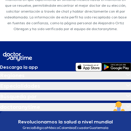
que se resuelve, permitiéndole encontrar el mejor doctor de su elección,
solicitar orientación a través de chat y hablar directamente con él por
videollamada. La información de este perfil ha sido recopilada con base
en fuentes de confianza, como la página personal de Alejandro Ortiz
Obregon y ha sido verificada por el equipo de doctoranytime.
Descarga la app
Regiones
Especialidades
Búsqueda por
doctoranytime
Revolucionamos la salud a nivel mundial
Grecia
Bélgica
México
Colombia
Ecuador
Guatemala