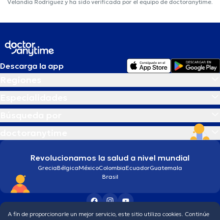
Velandia Rodriguez y ha sido verificada por el equipo de doctoranytime.
Descarga la app
Regiones
Especialidades
Búsqueda por
doctoranytime
Revolucionamos la salud a nivel mundial
Grecia
Bélgica
México
Colombia
Ecuador
Guatemala
Brasil
A fin de proporcionarle un mejor servicio, este sitio utiliza cookies. Continúe
Condiciones generales
Política de protección de los datos personales