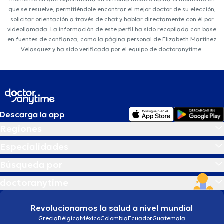
que se resuelve, permitiéndole encontrar el mejor doctor de su elección,
solicitar orientación a través de chat y hablar directamente con él por
videollamada. La información de este perfil ha sido recopilada con base
en fuentes de confianza, como la página personal de Elizabeth Martinez
Velasquez y ha sido verificada por el equipo de doctoranytime.
Descarga la app
Regiones
Especialidades
Búsqueda por
doctoranytime
Revolucionamos la salud a nivel mundial
Grecia
Bélgica
México
Colombia
Ecuador
Guatemala