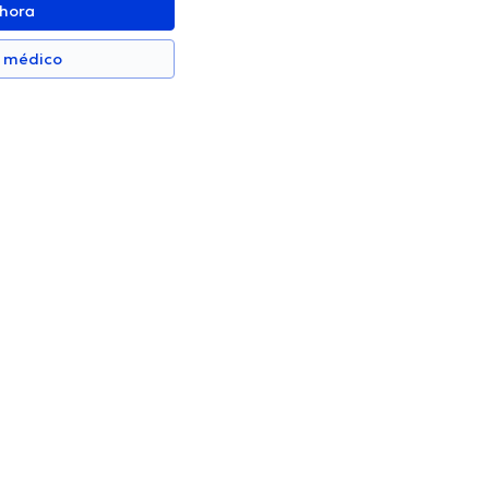
ahora
n médico