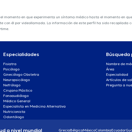
e el momento en que experimenta un síntoma médico hasta el momento en que s
nte con él por videollamada. La información de este perfil ha sido recopilada
ytime.
Especialidades
Búsqueda 
Fisiatra
Nombre de mé
Psicólogo
Área
Ginecólogo Obstetra
Especialidad
Neuropsicólogo
Artículos de sa
Nefrólogo
Pregunta a nue
Cirujano Plástico
Fonoaudiólogo
Médico General
Especialista en Medicina Alternativa
Nutricionista
Odontólogo
ud a nivel mundial
Grecia
Bélgica
México
Colombia
Ecuador
Gu