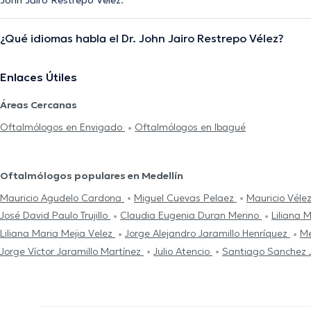
John Jairo Restrepo Vélez.
¿Qué idiomas habla el Dr. John Jairo Restrepo Vélez?
Enlaces Útiles
Áreas Cercanas
Oftalmólogos en Envigado
Oftalmólogos en Ibagué
Oftalmólogos populares en Medellín
Mauricio Agudelo Cardona
Miguel Cuevas Pelaez
Mauricio Véle
José David Paulo Trujillo
Claudia Eugenia Duran Merino
Liliana 
Liliana Maria Mejia Velez
Jorge Alejandro Jaramillo Henríquez
Me
Jorge Víctor Jaramillo Martínez
Julio Atencio
Santiago Sanchez J