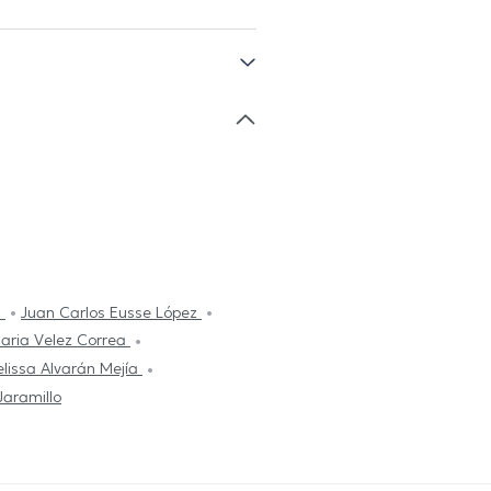
z
Juan Carlos Eusse López
Maria Velez Correa
lissa Alvarán Mejía
aramillo