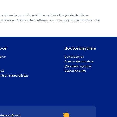
e resuelve, permitiéndole encontrar el mejor doctor de su
 con base en fuentes de confianza, como la página personal de John
por
doctoranytime
dico
Contáctenos
Acerca de nosotros
¿Necesita ayuda?
lud
Videoconsulta
stros especialistas
atemala
Brasil