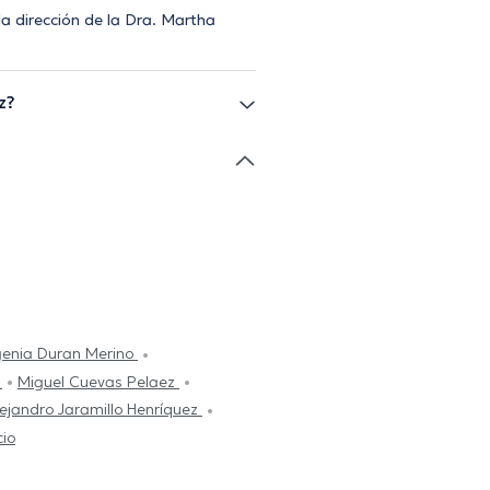
la dirección de la Dra. Martha
z?
genia Duran Merino
z
Miguel Cuevas Pelaez
lejandro Jaramillo Henríquez
cio