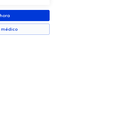
ahora
n médico