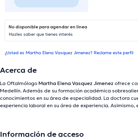
No disponible para agendar en línea
Hazles saber que tienes interés
¿Usted es Martha Elena Vasquez Jimenez? Reclame este perfil
Acerca de
La Oftalmólogo
Martha Elena Vasquez Jimenez
ofrece con
Medellín. Además de su formación académica sobresalien
conocimientos en su área de especialidad. La doctora cu
experiencia laboral en su área de experiencia. Asimismo,
miembro de diversas asociaciones médicas. Martha Elen
colaborado en incontables conferencias con miras a tener
ámbito de especialización y ha compartido diversas publ
Información de acceso
la especialista puede hablar en Español.