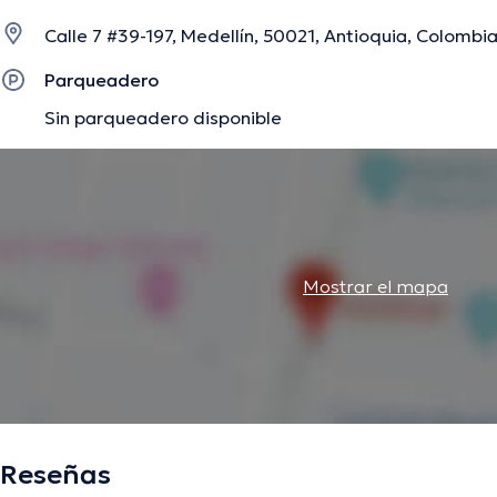
Calle 7 #39-197, Medellín, 50021, Antioquia, Colombia
La descripción fue editada por el equipo de doctoranytime, con base en infor
Parqueadero
Sin parqueadero disponible
Mostrar el mapa
Reseñas