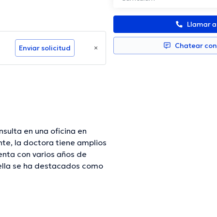
Llamar 
Chatear co
Enviar solicitud
sulta en una oficina en
te, la doctora tiene amplios
enta con varios años de
 ella se ha destacados como
a Vasquez Jimenez ha
 una formación continua en su
icaciones. Cabe destacar que,