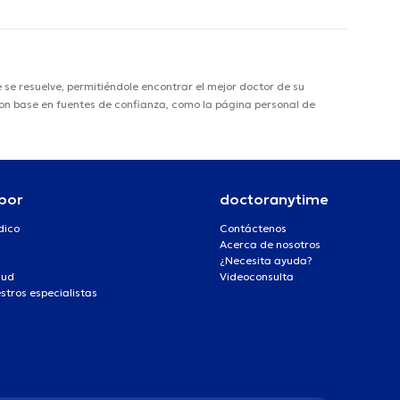
e resuelve, permitiéndole encontrar el mejor doctor de su
 con base en fuentes de confianza, como la página personal de
por
doctoranytime
dico
Contáctenos
Acerca de nosotros
¿Necesita ayuda?
lud
Videoconsulta
stros especialistas