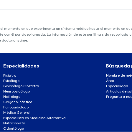
e el momento en que experimenta un síntoma médico hasta el momento en que s
nte con él por videollamada. La información de este perfil ha sido recopilada
e doctoranytime.
Especialidades
Búsqueda 
Fisiatra
Nombre de mé
Psicólogo
Área
Ginecólogo Obstetra
Especialidad
Neuropsicólogo
Artículos de sa
Nefrólogo
Pregunta a nue
Cirujano Plástico
Fonoaudiólogo
Médico General
Especialista en Medicina Alternativa
Nutricionista
Odontólogo