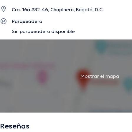
Cra. 16a #82-46, Chapinero, Bogotá, D.C.
La descripción fue editada por el equipo de doctoranytime, con base en infor
Parqueadero
Sin parqueadero disponible
Mostrar el mapa
Reseñas