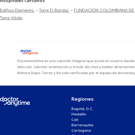
Hospitales Cercanos
Edificio Elemento
Torre El Bambú
FUNDACIÓN COLOMBIANA DE
Torre Vitale
Doctoranytime es una solución integral que asiste al usuario desd
elección, solicitar orientación a través de chat y hablar directame
Nohora Rojas Torres y ha sido verificada por el equipo de doctoran
Regiones
Bogotá, D.C.
Medellín
Cali
Barranquilla
Cartagena