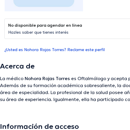
No disponible para agendar en línea
Hazles saber que tienes interés
¿Usted es Nohora Rojas Torres? Reclame este perfil
Acerca de
La médico
Nohora Rojas Torres
es Oftalmólogo y acepta p
Además de su formación académica sobresaliente, la doct
área de especialidad. La profesional de la salud posee añ
su área de experiencia. Igualmente, ella ha participado
asociaciones médicas. Nohora Rojas Torres ha formado pa
con la meta de tener una formación continua en su discipl
compartido importantes publicaciones. La consulta se pu
Información de acceso