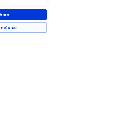
ahora
n médico