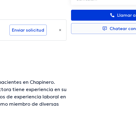
Llamar 
Chatear co
Enviar solicitud
acientes en Chapinero.
ora tiene experiencia en su
os de experiencia laboral en
 como miembro de diversas
rte en diversas conferencias
ina de especialización y ha
ede hacer en Español.