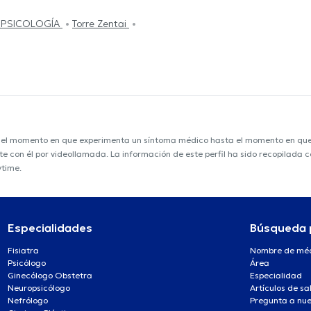
 PSICOLOGÍA
Torre Zentai
e el momento en que experimenta un síntoma médico hasta el momento en que s
nte con él por videollamada. La información de este perfil ha sido recopilada
ytime.
Especialidades
Búsqueda 
Fisiatra
Nombre de mé
Psicólogo
Área
Ginecólogo Obstetra
Especialidad
Neuropsicólogo
Artículos de sa
Nefrólogo
Pregunta a nue