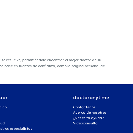
e resuelve, permitiéndole encontrar el mejor doctor de su
 con base en fuentes de confianza, como la página personal de
por
doctoranytime
dico
Contáctenos
Acerca de nosotros
¿Necesita ayuda?
lud
Videoconsulta
stros especialistas