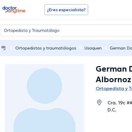
doctoranytime
¿Eres especialista?
Ortopedistas y traumatólogos
Usaquen
German Da
German D
Alborno
Ortopedista y 
Cra. 19c #
D.C.