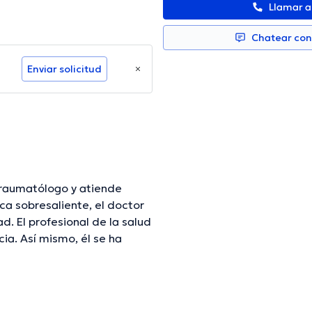
Llamar 
Chatear co
Enviar solicitud
raumatólogo y atiende
 sobresaliente, el doctor
d. El profesional de la salud
ia. Así mismo, él se ha
édicas. German Dario
ias con la meta de tener una
 ha publicado numerosos
sional de la salud.