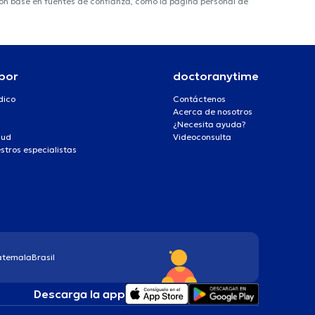
 con base en fuentes de confianza, como la página personal de
por
doctoranytime
dico
Contáctenos
Acerca de nosotros
¿Necesita ayuda?
lud
Videoconsulta
stros especialistas
atemala
Brasil
Descarga la app