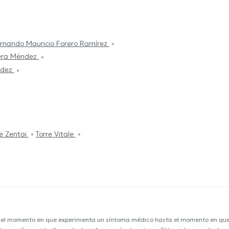
rnando Mauricio Forero Ramírez
era Méndez
ndez
re Zentai
Torre Vitale
e el momento en que experimenta un síntoma médico hasta el momento en que s