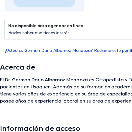
No disponible para agendar en línea
Hazles saber que tienes interés
¿Usted es German Dario Albornoz Mendoza? Reclame este perfil
Acerca de
El Dr.
German Dario Albornoz Mendoza
es Ortopedista y T
pacientes en Usaquen. Además de su formación académica
tiene varios años de experiencia en su área de especialida
posee años de experiencia laboral en su área de experienc
desempeñado como miembro de diversas asociaciones m
Albornoz Mendoza ha compartido en cuantiosas conferenc
formación continua en su disciplina de especialización y
Información de acceso
artículos. Español es el idioma principal que habla el profe