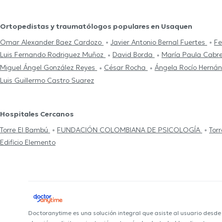
Ortopedistas y traumatólogos populares en Usaquen
Omar Alexander Baez Cardozo
Javier Antonio Bernal Fuertes
Fe
Luis Fernando Rodriguez Muñoz
David Borda
María Paula Cabr
Miguel Ángel González Reyes
César Rocha
Ángela Rocío Herná
Luis Guillermo Castro Suarez
Hospitales Cercanos
Torre El Bambú
FUNDACIÓN COLOMBIANA DE PSICOLOGÍA
Tor
Edificio Elemento
Doctoranytime es una solución integral que asiste al usuario desd