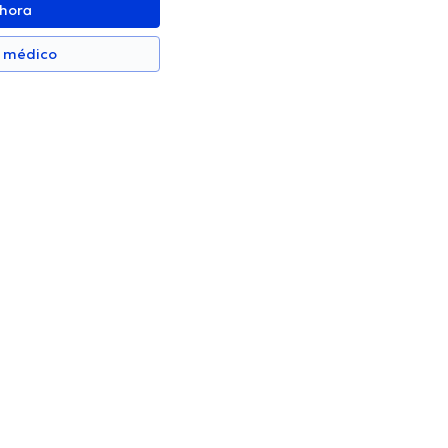
ahora
n médico