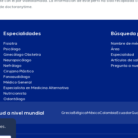
nte con él por videollamada. La información de este perfil ha sido recopilada
 de doctoranytime.
Especialidades
Búsqueda 
Fisiatra
Nombre de mé
Psicólogo
Área
Ginecólogo Obstetra
Especialidad
Neuropsicólogo
Artículos de sa
Nefrólogo
Pregunta a nue
Cirujano Plástico
Fonoaudiólogo
Médico General
Especialista en Medicina Alternativa
Nutricionista
Odontólogo
ud a nivel mundial
Grecia
Bélgica
México
Colombia
Ecuador
Gu
ies.