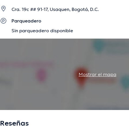
Cra. 19c ## 91-17, Usaquen, Bogotá, D.C.
La descripción fue editada por el equipo de doctoranytime, con base en infor
Parqueadero
Sin parqueadero disponible
Mostrar el mapa
Reseñas