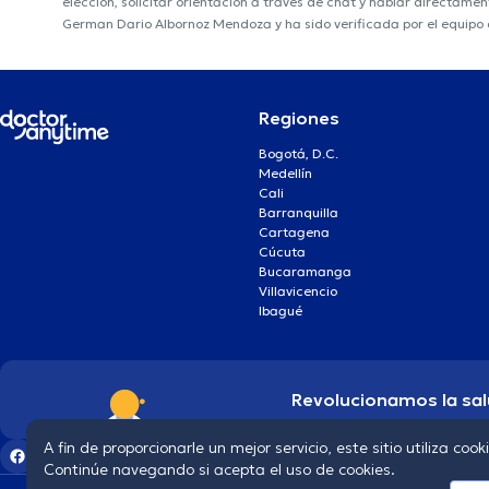
elección, solicitar orientación a través de chat y hablar directame
German Dario Albornoz Mendoza y ha sido verificada por el equipo
Regiones
Bogotá, D.C.
Medellín
Cali
Barranquilla
Cartagena
Cúcuta
Bucaramanga
Villavicencio
Ibagué
Revolucionamos la sal
A fin de proporcionarle un mejor servicio, este sitio utiliza cook
Continúe navegando si acepta el uso de cookies.