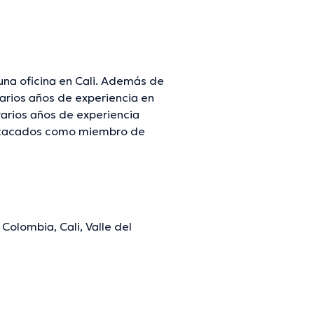
una oficina en Cali. Además de
arios años de experiencia en
varios años de experiencia
destacados como miembro de
 ha cooperado en diversas
a en su ámbito de
 Español son los idiomas que
Colombia, Cali, Valle del
mación verificada.