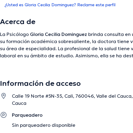
¿Usted es Gloria Cecilia Dominguez? Reclame este perfil
Acerca de
La Psicólogo
Gloria Cecilia Dominguez
brinda consulta en 
su formación académica sobresaliente, la doctora tiene v
su área de especialidad. La profesional de la salud tiene 
laboral en su ámbito de estudio. Asimismo, ella se ha 
diversas asociaciones médicas. Gloria Cecilia Dominguez
conferencias con el ideal de tener una formación continu
especialización y ha anunciado importantes comunicados.
Información de acceso
habla la doctora.
Calle 19 Norte #5N-35, Cali, 760046, Valle del Cauca, 
Cauca
La descripción fue editada por el equipo de doctoranytime, con base en infor
Parqueadero
Sin parqueadero disponible