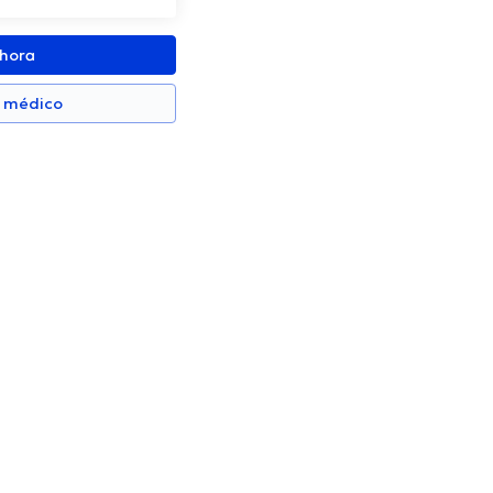
ahora
n médico
eira Rojas