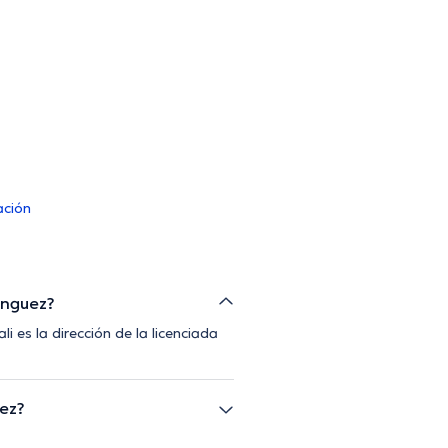
ación
minguez?
i es la dirección de la licenciada
uez?