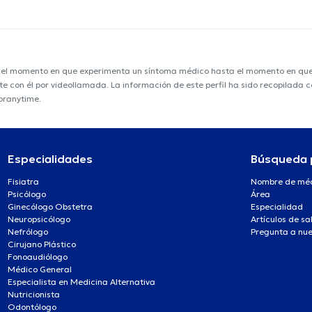
e el momento en que experimenta un síntoma médico hasta el momento en que s
nte con él por videollamada. La información de este perfil ha sido recopilada
toranytime.
Especialidades
Búsqueda 
Fisiatra
Nombre de mé
Psicólogo
Área
Ginecólogo Obstetra
Especialidad
Neuropsicólogo
Artículos de sa
Nefrólogo
Pregunta a nue
Cirujano Plástico
Fonoaudiólogo
Médico General
Especialista en Medicina Alternativa
Nutricionista
Odontólogo