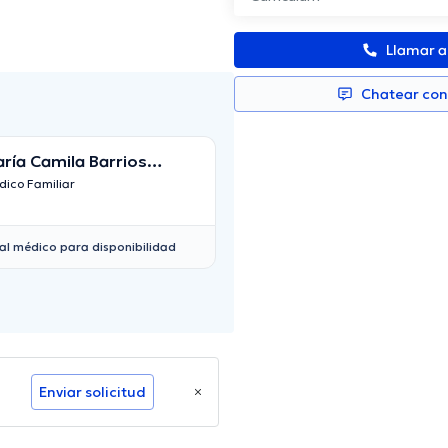
Llamar 
Chatear co
ría Camila Barrios
Carmen Cecilia N
rtínez
ico Familiar
Médico Familiar
al médico para disponibilidad
Enviar solicitud