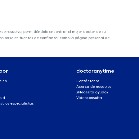
e resuelve, permitiéndole encontrar el mejor doctor de su
 con base en fuentes de confianza, como la página personal de
por
doctoranytime
dico
Contáctenos
Acerca de nosotros
¿Necesita ayuda?
lud
Videoconsulta
stros especialistas