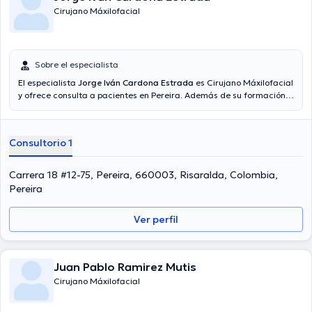
Cirujano Máxilofacial
Sobre el especialista
El especialista
Jorge Iván Cardona Estrada
es Cirujano Máxilofacial
y ofrece consulta a pacientes en Pereira. Además de su formación
académica sobresaliente, el doctor tiene varios años de experiencia
en su área de especialidad. El médico cuenta con muchos años de
experiencia laboral en su área de especialización. Al igual, él ha
Consultorio 1
participado como miembro de diversas asociaciones médicas.
Jorge Iván Cardona Estrada ha intervenido en cuantiosas
conferencias con miras a tener una formación continua en su
Carrera 18 #12-75, Pereira, 660003, Risaralda, Colombia,
ámbito de especialización y ha publicado importantes artículos. Por
Pereira
último, el especialista puede hablar Español en su consultorio.
Ver perfil
Juan Pablo Ramirez Mutis
Cirujano Máxilofacial