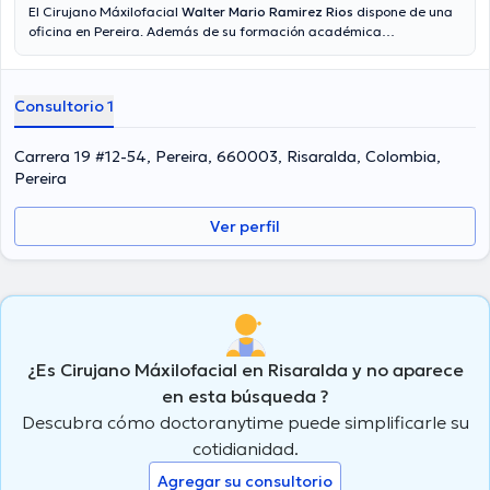
El Cirujano Máxilofacial
Walter Mario Ramirez Rios
dispone de una
oficina en Pereira. Además de su formación académica
sobresaliente, el doctor tiene amplios conocimientos en su área de
especialidad. El Dr. lleva más de años de experiencia laboral en su
área de especialización. De igual forma, él ha participado como
Consultorio 1
miembro de diversas asociaciones médicas. Walter Mario Ramirez
Rios ha formado parte en abundantes conferencias con el fin de
tener una formación continua en su campo de especialización y ha
Carrera 19 #12-54, Pereira, 660003, Risaralda, Colombia,
anunciado diversos comunicados. La consulta se puede hacer en
Pereira
Español.
Ver perfil
¿Es Cirujano Máxilofacial en Risaralda y no aparece
en esta búsqueda ?
Descubra cómo doctoranytime puede simplificarle su
cotidianidad.
Agregar su consultorio