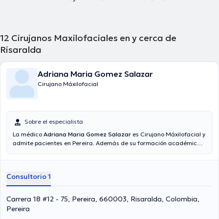
12
Cirujanos Maxilofaciales en y cerca de
Risaralda
Adriana Maria Gomez Salazar
Cirujano Máxilofacial
Sobre el especialista
La médico
Adriana Maria Gomez Salazar
es Cirujano Máxilofacial y
admite pacientes en Pereira. Además de su formación académica
sobresaliente, la doctora tiene experiencia en su área de
especialidad. La Dra. lleva más de años de experiencia laboral en su
temática de estudio. Del mismo modo, ella se ha desempeñado
Consultorio 1
como miembro de diversas asociaciones médicas. Adriana Maria
Gomez Salazar ha contribuido en innumerables conferencias con el
fin de tener una formación continua en su ámbito de especialización
Carrera 18 #12 - 75, Pereira, 660003, Risaralda, Colombia,
y ha anunciado numerosos comunicados. Para finalizar, la Dra.
Pereira
puede hablar Español en su consultorio.