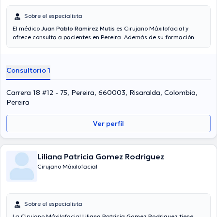
Sobre el especialista
El médico
Juan Pablo Ramirez Mutis
es Cirujano Máxilofacial y
ofrece consulta a pacientes en Pereira. Además de su formación
académica sobresaliente, el doctor tiene varios años de experiencia
en su área de especialidad. El Dr. lleva más de años de experiencia
laboral en su disciplina. Del mismo modo, él ha participado como
Consultorio 1
miembro de diversas asociaciones médicas. Juan Pablo Ramirez
Mutis ha compartido en cuantiosas conferencias con la intención de
tener una formación continua en su temática de especialización y
Carrera 18 #12 - 75, Pereira, 660003, Risaralda, Colombia,
ha publicado numerosos comunicados. Español es el idioma
Pereira
principal que habla el Dr.
Ver perfil
Liliana Patricia Gomez Rodriguez
Cirujano Máxilofacial
Sobre el especialista
La Cirujano Máxilofacial
Liliana Patricia Gomez Rodriguez
tiene