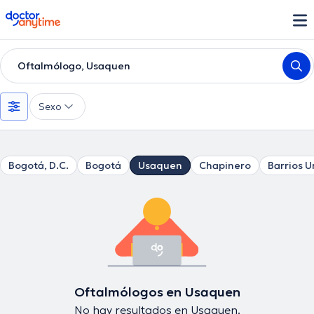
doctoranytime
Oftalmólogo, Usaquen
Sexo
Bogotá, D.C.
Bogotá
Usaquen
Chapinero
Barrios U
Oftalmólogos en Usaquen
No hay resultados en Usaquen.