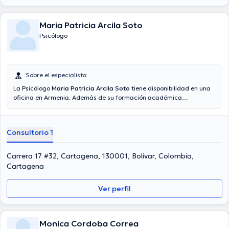
Maria Patricia Arcila Soto
Psicólogo
Sobre el especialista
La Psicólogo
Maria Patricia Arcila Soto
tiene disponibilidad en una
oficina en Armenia. Además de su formación académica
sobresaliente, la doctora tiene experiencia en su área de
especialidad. La profesional de la salud posee años de experiencia
laboral en su área de especialización. Igualmente, ella se ha
Consultorio 1
desempeñado como miembro de diversas asociaciones médicas.
Maria Patricia Arcila Soto ha formado parte en cuantiosas
conferencias con la intención de tener una formación continua en
Carrera 17 #32, Cartagena, 130001, Bolívar, Colombia,
su temática de especialización y ha anunciado importantes
Cartagena
comunicados. Español es el idioma principal usados por la
profesional de la salud.
Ver perfil
Monica Cordoba Correa