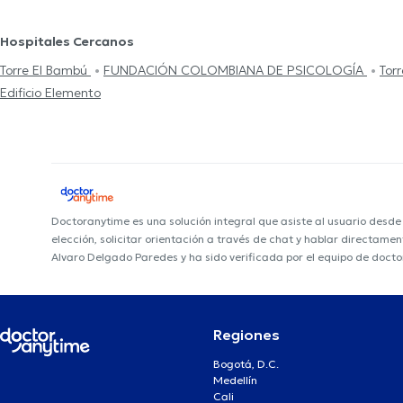
Hospitales Cercanos
Torre El Bambú
FUNDACIÓN COLOMBIANA DE PSICOLOGÍA
Tor
Edificio Elemento
Doctoranytime es una solución integral que asiste al usuario desd
elección, solicitar orientación a través de chat y hablar directame
Alvaro Delgado Paredes y ha sido verificada por el equipo de doct
Regiones
Bogotá, D.C.
Medellín
Cali