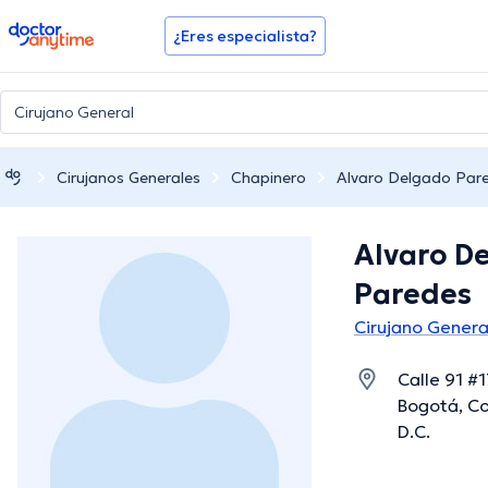
doctoranytime
¿Eres especialista?
Cirujanos Generales
Chapinero
Alvaro Delgado Par
Alvaro D
Paredes
Cirujano Genera
Calle 91 #1
Bogotá, Co
D.C.