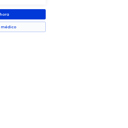
ahora
n médico