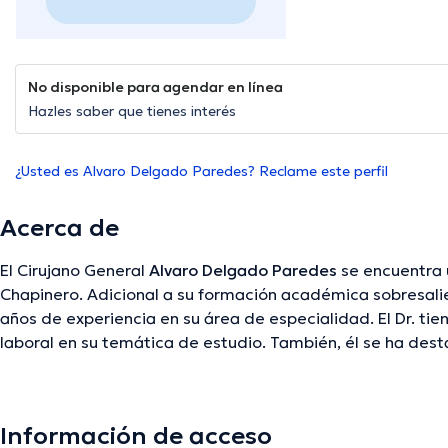
No disponible para agendar en línea
Hazles saber que tienes interés
¿Usted es Alvaro Delgado Paredes? Reclame este perfil
Acerca de
El Cirujano General
Alvaro Delgado Paredes
se encuentra 
Chapinero. Adicional a su formación académica sobresalien
años de experiencia en su área de especialidad. El Dr. tie
laboral en su temática de estudio. También, él se ha d
diversas asociaciones médicas. Alvaro Delgado Paredes 
cuantiosas conferencias con miras a tener una formación
especialización y ha publicado importantes comunicados. 
Información de acceso
manejados por el especialista.