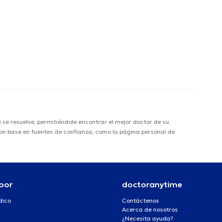
e resuelve, permitiéndole encontrar el mejor doctor de su
 con base en fuentes de confianza, como la página personal de
por
doctoranytime
dico
Contáctenos
Acerca de nosotros
¿Necesita ayuda?