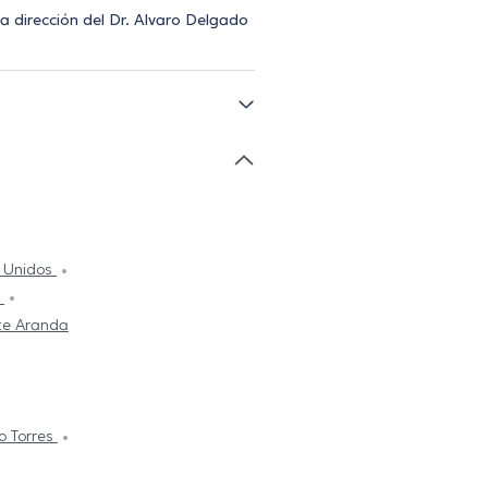
a dirección del Dr. Alvaro Delgado
s Unidos
n
te Aranda
o Torres