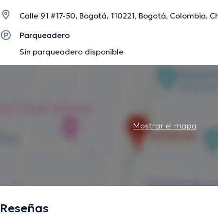
Calle 91 #17-50, Bogotá, 110221, Bogotá, Colombia, C
La descripción fue editada por el equipo de doctoranytime, con base en infor
Parqueadero
Sin parqueadero disponible
Mostrar el mapa
Reseñas