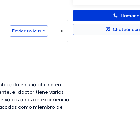
Llamar 
Chatear co
Enviar solicitud
ubicado en una oficina en
te, el doctor tiene varios
ne varios años de experiencia
estacados como miembro de
ha formado parte en
 continua en su campo de
Español es el idioma principal