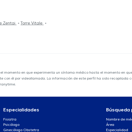
re Zentai
Torre Vitale
e el momento en que experimenta un síntoma médico hasta el momento en que s
nte con él por videollamada. La información de este perfil ha sido recopilada
oranytime.
Especialidades
Búsqueda 
Fisiatra
Nombre de mé
Psicólogo
Área
Ginecólogo Obstetra
Especialidad