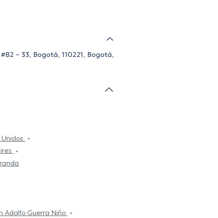
 #82 – 33, Bogotá, 110221, Bogotá,
s Unidos
tires
Aranda
n Adolfo Guerra Niño