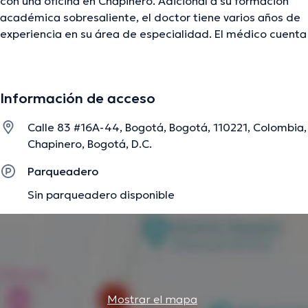
con una oficina en Chapinero. Adicional a su formación
académica sobresaliente, el doctor tiene varios años de
experiencia en su área de especialidad. El médico cuenta
con varios años de experiencia laboral en su ámbito de
estudio. Incluso, él se ha desempeñado como miembro
de diversas asociaciones médicas. Carlos Felipe Chaux
Información de acceso
Mosquera ha intervenido en incontables conferencias con
el objetivo de tener una formación continua en su
Calle 83 #16A-44, Bogotá, Bogotá, 110221, Colombia,
disciplina de especialización y ha anunciado importantes
Chapinero, Bogotá, D.C.
artículos. Español es el idioma principal manejados por el
Dr.
Parqueadero
Sin parqueadero disponible
La descripción fue editada por el equipo de doctoranytime, con base en
información verificada.
Mostrar el mapa