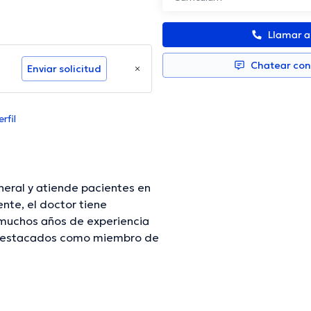
Llamar 
Chatear co
Enviar solicitud
rfil
neral y atiende pacientes en
nte, el doctor tiene
n muchos años de experiencia
ha destacados como miembro de
 Hernandez ha intervenido en
formación continua en su
publicaciones. La consulta se