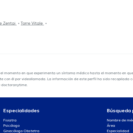
re Zentai
Torre Vitale
e el momento en que experimenta un síntoma médico hasta el momento en que s
ente con él por videollamada. La información de este perfil ha sido recopilad
e doctoranytime.
Especialidades
Búsqueda 
Fisiatra
Nombre de mé
Psicólogo
Área
Ginecólogo Obstetra
Especialidad