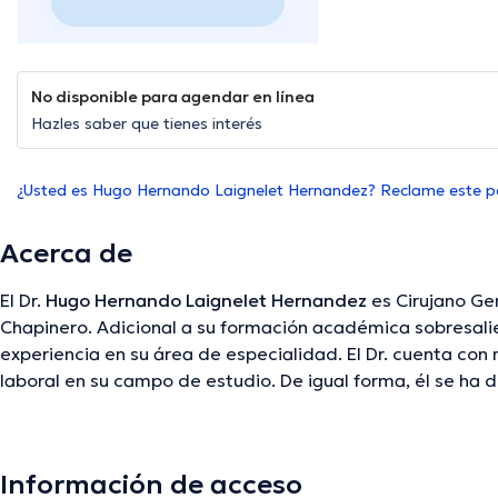
No disponible para agendar en línea
Hazles saber que tienes interés
¿Usted es Hugo Hernando Laignelet Hernandez? Reclame este pe
Acerca de
El Dr.
Hugo Hernando Laignelet Hernandez
es Cirujano Ge
Chapinero. Adicional a su formación académica sobresalie
experiencia en su área de especialidad. El Dr. cuenta co
laboral en su campo de estudio. De igual forma, él se 
diversas asociaciones médicas. Hugo Hernando Laignelet
considerables conferencias con el objetivo de tener una 
temática de especialización y ha compartido importantes 
Información de acceso
puede realizar en Español.