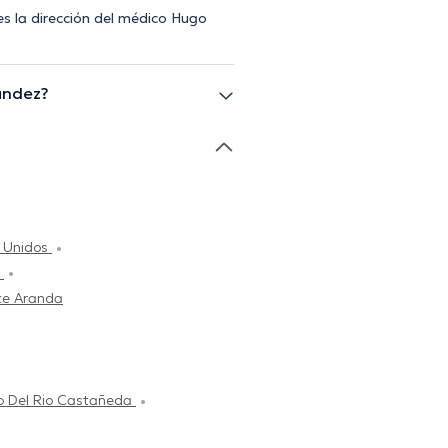
s la dirección del médico Hugo
andez?
s Unidos
n
te Aranda
to Del Rio Castañeda