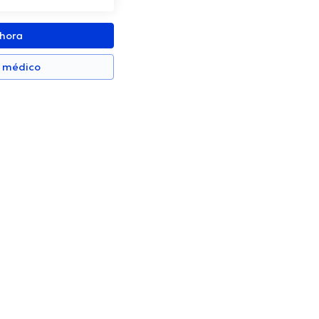
ahora
n médico