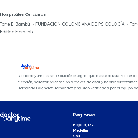
Hospitales Cercanos
Torre El Bambú
FUNDACIÓN COLOMBIANA DE PSICOLOGÍA
Tor
Edificio Elemento
Doctoranytime es una solución integral que asiste al usuario desd
elección, solicitar orientación a través de chat y hablar directam
Hernando Laignelet Hernandez y ha sido verificada por el equipo d
Regiones
Bogotá, D.C.
Medellín
Cali