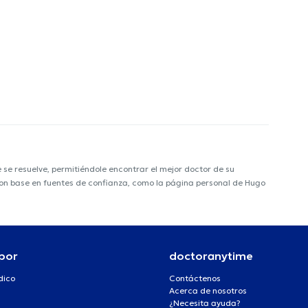
e resuelve, permitiéndole encontrar el mejor doctor de su
a con base en fuentes de confianza, como la página personal de Hugo
por
doctoranytime
dico
Contáctenos
Acerca de nosotros
¿Necesita ayuda?