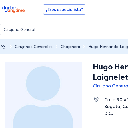
doctoranytime
¿Eres especialista?
Cirujanos Generales
Chapinero
Hugo Hernando Laig
Hugo He
Laignele
Cirujano Genera
Calle 90 #
Bogotá, Co
D.C.