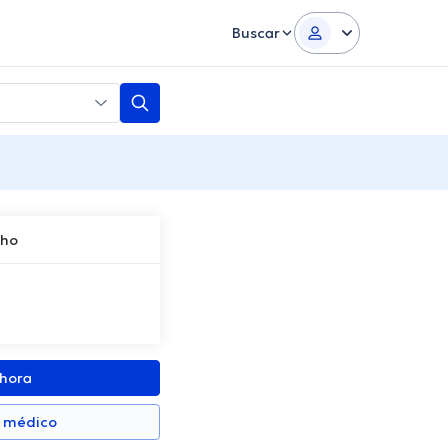
Buscar
cho
ahora
n médico