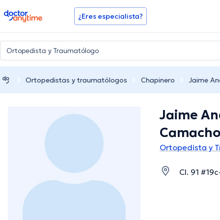
doctoranytime
¿Eres especialista?
Ortopedistas y traumatólogos
Chapinero
Jaime An
Jaime An
Camach
Ortopedista y 
Cl. 91 #19c