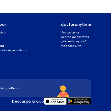
por
doctoranytime
dico
Contáctenos
Acerca de nosotros
¿Necesita ayuda?
lud
Videoconsulta
stros especialistas
atemala
Brasil
Descarga la app