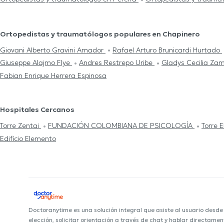
Ortopedistas y traumatólogos populares en Chapinero
Giovani Alberto Gravini Amador
Rafael Arturo Brunicardi Hurtado
Giuseppe Alajmo Flye
Andres Restrepo Uribe
Gladys Cecilia Za
Fabian Enrique Herrera Espinosa
Hospitales Cercanos
Torre Zentai
FUNDACIÓN COLOMBIANA DE PSICOLOGÍA
Torre 
Edificio Elemento
Doctoranytime es una solución integral que asiste al usuario desd
elección, solicitar orientación a través de chat y hablar directame