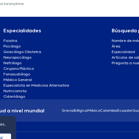
doctoranytime.
Especialidades
Búsqueda 
Fisiatra
Nombre de mé
Psicólogo
Área
Ginecólogo Obstetra
Especialidad
Neuropsicólogo
Artículos de sa
Nefrólogo
Pregunta a nue
Cirujano Plástico
Fonoaudiólogo
Médico General
Especialista en Medicina Alternativa
Nutricionista
Odontólogo
ud a nivel mundial
Grecia
Bélgica
México
Colombia
Ecuador
Gu
ies.
K