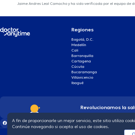
Jaime Andres Leal Camacho y ha sido verificada por el equipo de 
Regiones
Bogotá, D.C.
Medellín
Cali
Barranquilla
Cartagena
Cúcuta
Bucaramanga
Villavicencio
Ibagué
Revolucionamos la sal
A fin de proporcionarle un mejor servicio, este sitio utiliza cook
Continúe navegando si acepta el uso de cookies.
O