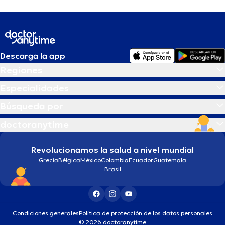
Descarga la app
Regiones
Especialidades
Búsqueda por
doctoranytime
Revolucionamos la salud a nivel mundial
Grecia
Bélgica
México
Colombia
Ecuador
Guatemala
Brasil
Condiciones generales
Política de protección de los datos personales
© 2026 doctoranytime