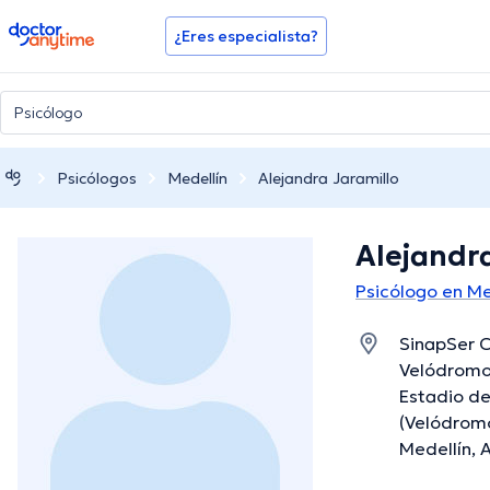
doctoranytime
¿Eres especialista?
Psicólogos
Medellín
Alejandra Jaramillo
Alejandra
Psicólogo en Me
SinapSer C
Velódromo)
Estadio de
(Velódromo
Medellín, 