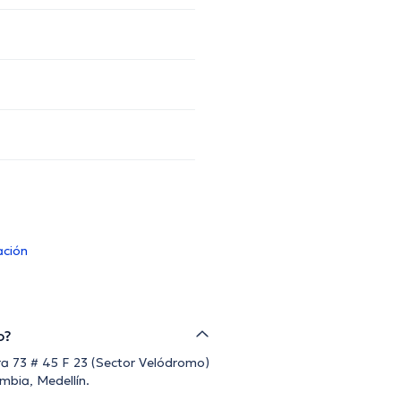
ación
o?
era 73 # 45 F 23 (Sector Velódromo)
mbia, Medellín.