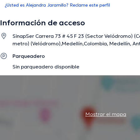
¿Usted es Alejandra Jaramillo? Reclame este perfil
Información de acceso
SinapSer Carrera 73 # 45 F 23 (Sector Velódromo) (Ce
metro) (Velódromo),Medellín,Colombia, Medellín, An
Parqueadero
Sin parqueadero disponible
Mostrar el mapa