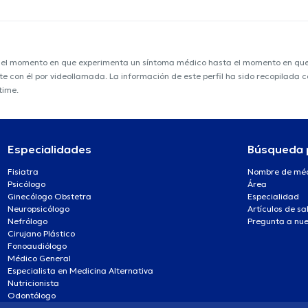
e el momento en que experimenta un síntoma médico hasta el momento en que s
nte con él por videollamada. La información de este perfil ha sido recopilada
time.
Especialidades
Búsqueda 
Fisiatra
Nombre de mé
Psicólogo
Área
Ginecólogo Obstetra
Especialidad
Neuropsicólogo
Artículos de sa
Nefrólogo
Pregunta a nue
Cirujano Plástico
Fonoaudiólogo
Médico General
Especialista en Medicina Alternativa
Nutricionista
Odontólogo