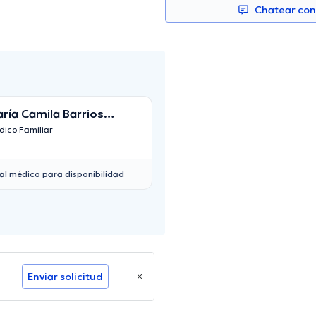
Chatear co
ría Camila Barrios
Carmen Cecilia N
rtínez
ico Familiar
Médico Familiar
al médico para disponibilidad
Enviar solicitud