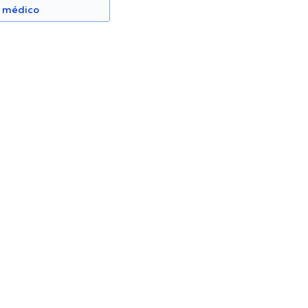
n médico
eira Rojas