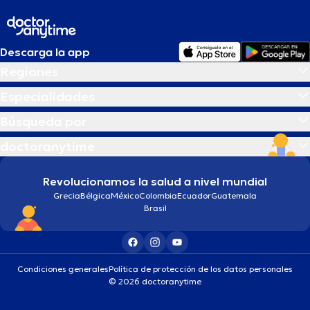
Descarga la app
Regiones
Especialidades
Búsqueda por
doctoranytime
Revolucionamos la salud a nivel mundial
Grecia
Bélgica
México
Colombia
Ecuador
Guatemala
Brasil
Condiciones generales
Política de protección de los datos personales
© 2026 doctoranytime