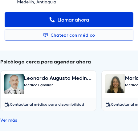
Medellín, Antioquia
Llamar ahora
Chatear con médico
Psicólogo cerca para agendar ahora
Leonardo Augusto Medina
María
Ospina
Mart
Médico Familiar
Médico
Contactar al médico para disponibilidad
Contactar al m
Ver más