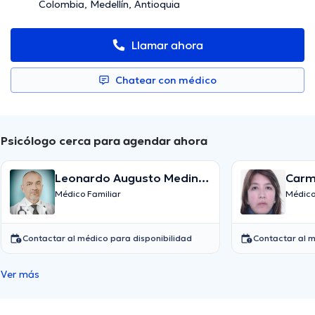
Colombia, Medellín, Antioquia
Llamar ahora
Chatear con médico
Psicólogo cerca para agendar ahora
Leonardo Augusto Medina
Carme
Ospina
Médico Familiar
Médico
Contactar al médico para disponibilidad
Contactar al m
Ver más