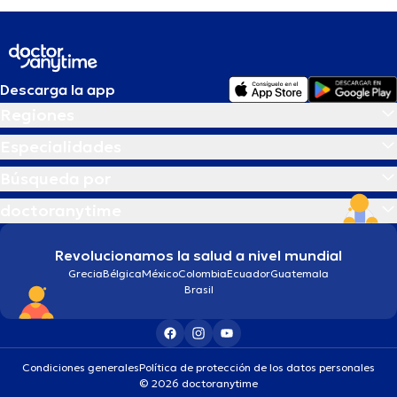
Descarga la app
Regiones
Especialidades
Búsqueda por
doctoranytime
Revolucionamos la salud a nivel mundial
Grecia
Bélgica
México
Colombia
Ecuador
Guatemala
Brasil
Condiciones generales
Política de protección de los datos personales
© 2026 doctoranytime