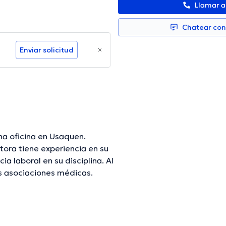
Llamar 
Chatear co
Enviar solicitud
na oficina en Usaquen.
tora tiene experiencia en su
a laboral en su disciplina. Al
s asociaciones médicas.
onferencias con la meta de
ización y ha compartido
specialista.