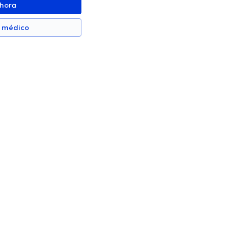
ahora
n médico