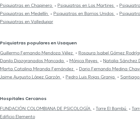
Psiquiatras en Chapinero
Psiquiatras en Los Martires
Psiquiatr
Psiquiatras en Medellín
Psiquiatras en Barrios Unidos
Psiquiatr
Psiquiatras en Valledupar
Psiquiatras populares en Usaquen
Guillermo Fernando Mendoza Vélez
Rosaura Isabel Gómez Rodrí
Danilo Diazgranados Moncada
Mónica Reyes
Natalia Sánchez 
Marta Catalina Miranda Fernández
Dario Fernando Medina Cha
Jaime Augusto López Garzón
Pedro Luis Rojas Granja
Santiago
Hospitales Cercanos
FUNDACIÓN COLOMBIANA DE PSICOLOGÍA
Torre El Bambú
Tor
Edificio Elemento