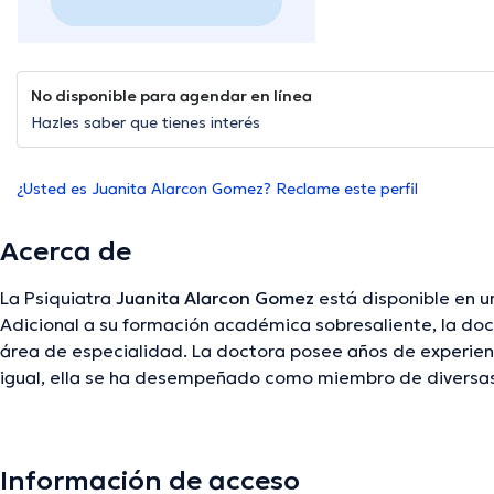
No disponible para agendar en línea
Hazles saber que tienes interés
¿Usted es Juanita Alarcon Gomez? Reclame este perfil
Acerca de
La Psiquiatra
Juanita Alarcon Gomez
está disponible en u
Adicional a su formación académica sobresaliente, la doc
área de especialidad. La doctora posee años de experienci
igual, ella se ha desempeñado como miembro de diversa
Juanita Alarcon Gomez ha contribuido en considerables c
tener una formación continua en su disciplina de especial
diversos artículos. Español son los idiomas usados por la e
Información de acceso