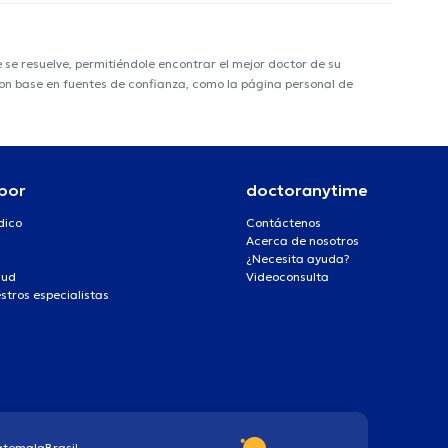
e resuelve, permitiéndole encontrar el mejor doctor de su
 con base en fuentes de confianza, como la página personal de
por
doctoranytime
dico
Contáctenos
Acerca de nosotros
¿Necesita ayuda?
lud
Videoconsulta
stros especialistas
atemala
Brasil