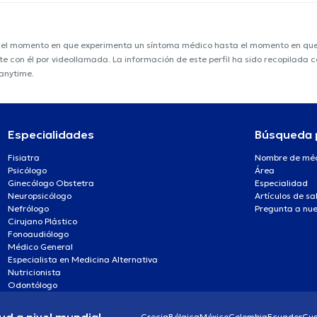
e el momento en que experimenta un síntoma médico hasta el momento en que s
nte con él por videollamada. La información de este perfil ha sido recopilada
ranytime.
Especialidades
Búsqueda 
Fisiatra
Nombre de mé
Psicólogo
Área
Ginecólogo Obstetra
Especialidad
Neuropsicólogo
Artículos de sa
Nefrólogo
Pregunta a nue
Cirujano Plástico
Fonoaudiólogo
Médico General
Especialista en Medicina Alternativa
Nutricionista
Odontólogo
ud a nivel mundial
Grecia
Bélgica
México
Colombia
Ecuador
Gu