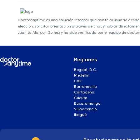
Doctoranytime es una solución integral que asiste al usuario desd
elección, solicitar orientación a través de chat y hablar directame
Juanita Alarcon Gomez y ha sido verificada por el equipo de docto
Regiones
Bogotá, D.C.
Medellín
Cali
Barranquilla
Cartagena
Cúcuta
Bucaramanga
Villavicencio
Ibagué
Revolucionamos la sal