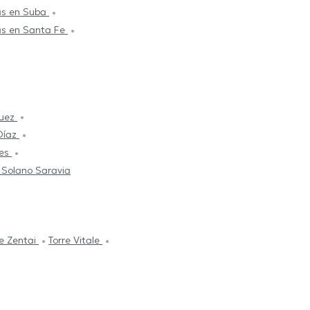
as en Suba
as en Santa Fe
guez
Díaz
ves
 Solano Saravia
re Zentai
Torre Vitale