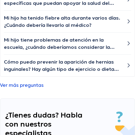
específicas que puedan apoyar la salud del
corazón?
Mi hijo ha tenido fiebre alta durante varios días.
¿Cuándo debería llevarlo al médico?
Mi hijo tiene problemas de atención en la
escuela, ¿cuándo deberíamos considerar la
evaluación para el TDAH?
Cómo puedo prevenir la aparición de hernias
inguinales? Hay algún tipo de ejercicio o dieta
que pueda ayudar a prevenirlas? En mi familia
hemos tenido casos y quiero prevenir que me
Ver más preguntas
pase
¿Tienes dudas? Habla
con nuestros
especialistas