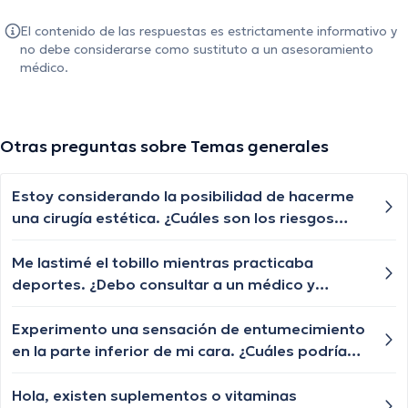
El contenido de las respuestas es estrictamente informativo y
no debe considerarse como sustituto a un asesoramiento
médico.
Otras preguntas sobre Temas generales
Estoy considerando la posibilidad de hacerme
una cirugía estética. ¿Cuáles son los riesgos
más comunes que debería considerar?
Me lastimé el tobillo mientras practicaba
deportes. ¿Debo consultar a un médico y
cuánto tiempo debo descansar?
Experimento una sensación de entumecimiento
en la parte inferior de mi cara. ¿Cuáles podrían
ser las posibles causas de este entumecimiento
facial y cuándo debería preocuparme?
Hola, existen suplementos o vitaminas