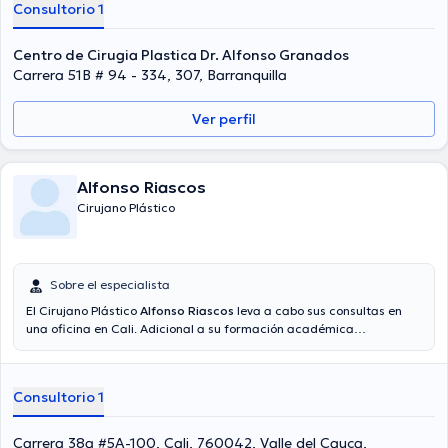
Consultorio 1
Centro de Cirugia Plastica Dr. Alfonso Granados
Carrera 51B # 94 - 334, 307, Barranquilla
Ver perfil
Alfonso Riascos
Cirujano Plástico
Sobre el especialista
El Cirujano Plástico
Alfonso Riascos
leva a cabo sus consultas en
una oficina en Cali. Adicional a su formación académica
sobresaliente, el doctor tiene varios años de experiencia en su área
de especialidad. El médico tiene varios años de experiencia laboral
en su área de especialización. De la misma manera, él se ha
Consultorio 1
desempeñado como miembro de diversas asociaciones médicas.
Alfonso Riascos ha compartido en cuantiosas conferencias con la
meta de tener una formación continua en su temática de
Carrera 38a #5A-100, Cali, 760042, Valle del Cauca,