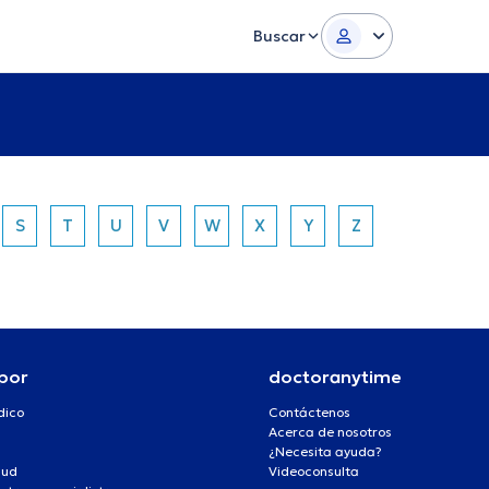
Buscar
S
T
U
V
W
X
Y
Z
por
doctoranytime
dico
Contáctenos
Acerca de nosotros
¿Necesita ayuda?
lud
Videoconsulta