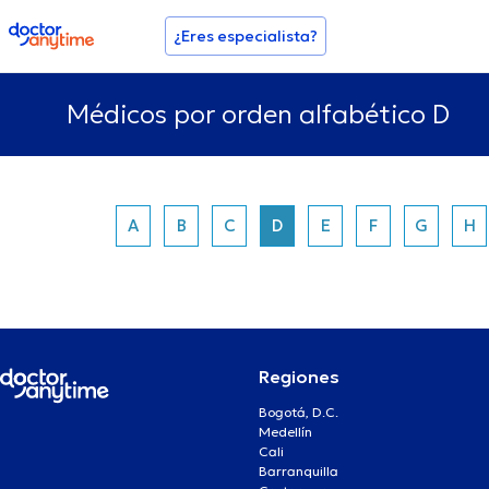
doctoranytime
¿Eres especialista?
Médicos por orden alfabético D
A
B
C
D
E
F
G
H
Regiones
Bogotá, D.C.
Medellín
Cali
Barranquilla