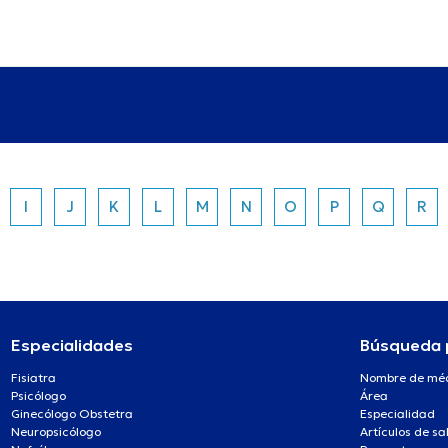
I
J
K
L
M
N
O
P
Q
R
Especialidades
Búsqueda 
Fisiatra
Nombre de mé
Psicólogo
Área
Ginecólogo Obstetra
Especialidad
Neuropsicólogo
Artículos de sa