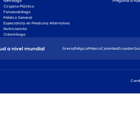
Nefrólogo
Pregunta a nue
Cirujano Plástico
Fonoaudiólogo
Médico General
Especialista en Medicina Alternativa
Nutricionista
Odontólogo
ud a nivel mundial
Grecia
Bélgica
México
Colombia
Ecuador
Gu
Cond