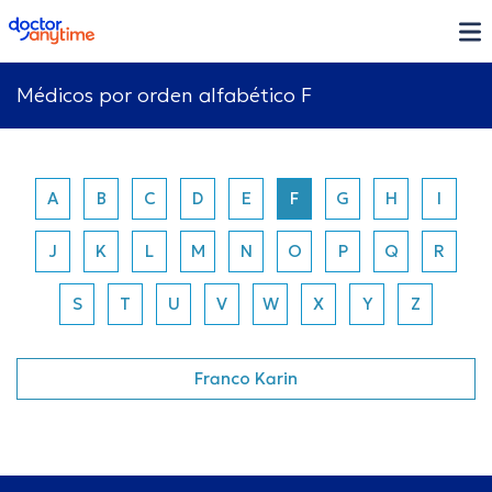
doctoranytime
Médicos por orden alfabético F
A
B
C
D
E
F
G
H
I
J
K
L
M
N
O
P
Q
R
S
T
U
V
W
X
Y
Z
Franco Karin