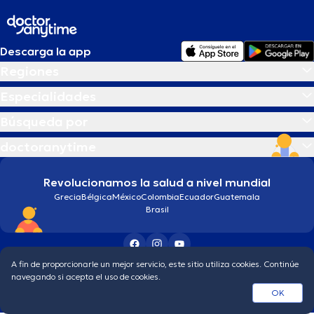
Descarga la app
Regiones
Especialidades
Búsqueda por
doctoranytime
Revolucionamos la salud a nivel mundial
Grecia
Bélgica
México
Colombia
Ecuador
Guatemala
Brasil
A fin de proporcionarle un mejor servicio, este sitio utiliza cookies. Continúe
Condiciones generales
Política de protección de los datos personales
navegando si acepta el uso de cookies.
© 2026 doctoranytime
OK