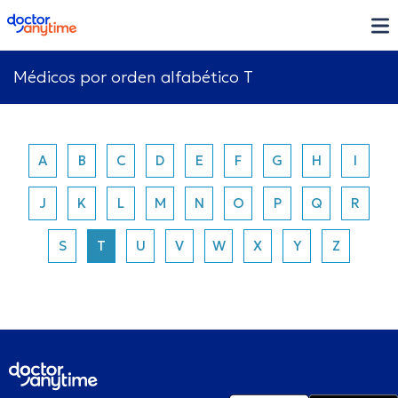
doctoranytime
Médicos por orden alfabético T
A
B
C
D
E
F
G
H
I
J
K
L
M
N
O
P
Q
R
S
T
U
V
W
X
Y
Z