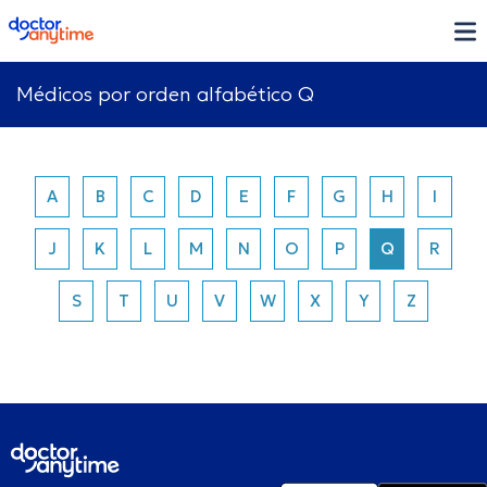
doctoranytime
Médicos por orden alfabético Q
A
B
C
D
E
F
G
H
I
J
K
L
M
N
O
P
Q
R
S
T
U
V
W
X
Y
Z