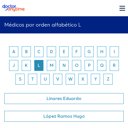
doctoranytime
Médicos por orden alfabético L
A
B
C
D
E
F
G
H
I
J
K
L
M
N
O
P
Q
R
S
T
U
V
W
X
Y
Z
Linares Eduardo
López Ramos Hugo