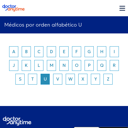
doctoranytime
Médicos por orden alfabético U
A
B
C
D
E
F
G
H
I
J
K
L
M
N
O
P
Q
R
S
T
U
V
W
X
Y
Z