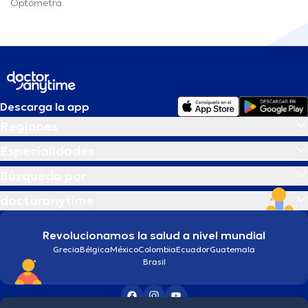
Optómetra
Descarga la app
Regiones
Especialidades
Búsqueda por
doctoranytime
Revolucionamos la salud a nivel mundial
Grecia
Bélgica
México
Colombia
Ecuador
Guatemala
Brasil