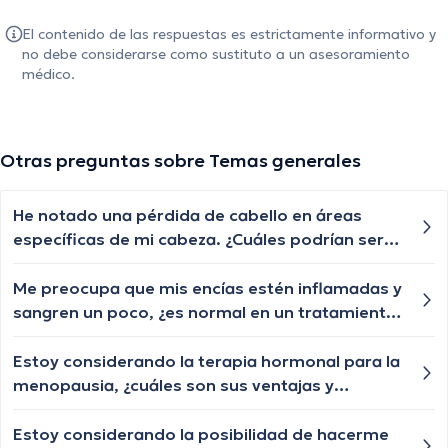
El contenido de las respuestas es estrictamente informativo y
no debe considerarse como sustituto a un asesoramiento
médico.
Otras preguntas sobre Temas generales
He notado una pérdida de cabello en áreas
específicas de mi cabeza. ¿Cuáles podrían ser
las posibles causas de esta pérdida de cabello
localizada y cuándo debería buscar orientación
Me preocupa que mis encías estén inflamadas y
médica?
sangren un poco, ¿es normal en un tratamiento
de ortodoncia lingual?
Estoy considerando la terapia hormonal para la
menopausia, ¿cuáles son sus ventajas y
desventajas?
Estoy considerando la posibilidad de hacerme